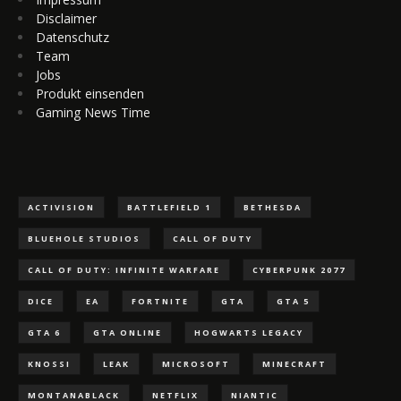
Disclaimer
Datenschutz
Team
Jobs
Produkt einsenden
Gaming News Time
ACTIVISION
BATTLEFIELD 1
BETHESDA
BLUEHOLE STUDIOS
CALL OF DUTY
CALL OF DUTY: INFINITE WARFARE
CYBERPUNK 2077
DICE
EA
FORTNITE
GTA
GTA 5
GTA 6
GTA ONLINE
HOGWARTS LEGACY
KNOSSI
LEAK
MICROSOFT
MINECRAFT
MONTANABLACK
NETFLIX
NIANTIC