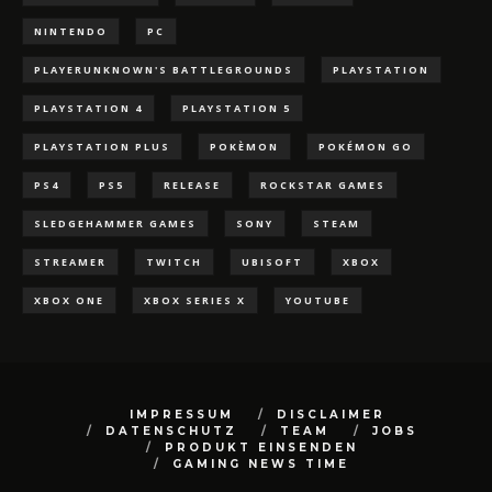
NINTENDO
PC
PLAYERUNKNOWN'S BATTLEGROUNDS
PLAYSTATION
PLAYSTATION 4
PLAYSTATION 5
PLAYSTATION PLUS
POKÈMON
POKÉMON GO
PS4
PS5
RELEASE
ROCKSTAR GAMES
SLEDGEHAMMER GAMES
SONY
STEAM
STREAMER
TWITCH
UBISOFT
XBOX
XBOX ONE
XBOX SERIES X
YOUTUBE
IMPRESSUM
DISCLAIMER
DATENSCHUTZ
TEAM
JOBS
PRODUKT EINSENDEN
GAMING NEWS TIME