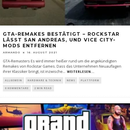
GTA-REMAKES BESTÄTIGT – ROCKSTAR
LÄSST SAN ANDREAS, UND VICE CITY-
MODS ENTFERNEN
ARMANDO
16. AUGUST 2021
GTA-Remasters Es wird immer heißer rund um die angekündigten
Remakes von Rockstar Games. Dass das Unternehmen Neuauflagen
ihrer Klassiker bringt, ist inzwische
...
WEITERLESEN...
ALLGEMEIN
HARDWARE & TECHNIK
NEWS
PLATTFORM
0 KOMMENTARE
2 MIN READ