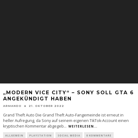
„MODERN VICE CITY“ – SONY SOLL GTA 6
ANGEKÜNDIGT HABEN
ARMANDO
21. OKTOBER 2022
Grand Theft Auto Die Grand Theft Auto-Fangemeinde ist erneut in
heller Aufregung, da Sony auf seinem eigenen TikTok-Account einen
kryptischen Kommentar abgegeb
...
WEITERLESEN...
ALLGEMEIN
PLAYSTATION
SOCIAL MEDIA
0 KOMMENTARE