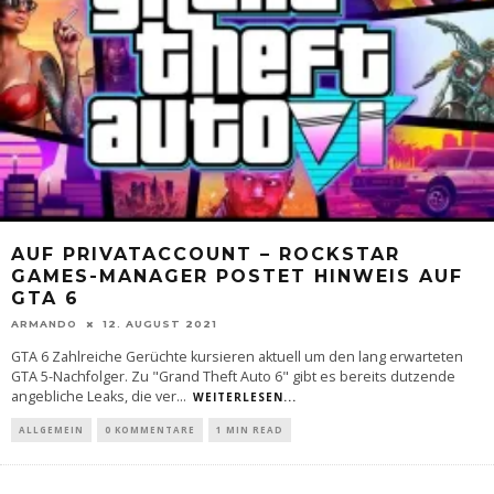
AUF PRIVATACCOUNT – ROCKSTAR
GAMES-MANAGER POSTET HINWEIS AUF
GTA 6
ARMANDO
12. AUGUST 2021
GTA 6 Zahlreiche Gerüchte kursieren aktuell um den lang erwarteten
GTA 5-Nachfolger. Zu "Grand Theft Auto 6" gibt es bereits dutzende
angebliche Leaks, die ver
...
WEITERLESEN...
ALLGEMEIN
0 KOMMENTARE
1 MIN READ