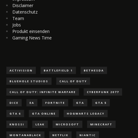
Disclaimer
Datenschutz
Team
Jobs
Produkt einsenden
Gaming News Time
ACTIVISION
BATTLEFIELD 1
BETHESDA
BLUEHOLE STUDIOS
CALL OF DUTY
CALL OF DUTY: INFINITE WARFARE
CYBERPUNK 2077
DICE
EA
FORTNITE
GTA
GTA 5
GTA 6
GTA ONLINE
HOGWARTS LEGACY
KNOSSI
LEAK
MICROSOFT
MINECRAFT
MONTANABLACK
NETFLIX
NIANTIC