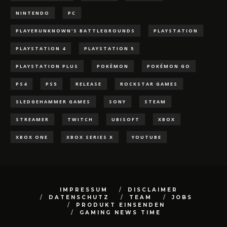
NINTENDO
PC
PLAYERUNKNOWN'S BATTLEGROUNDS
PLAYSTATION
PLAYSTATION 4
PLAYSTATION 5
PLAYSTATION PLUS
POKÈMON
POKÉMON GO
PS4
PS5
RELEASE
ROCKSTAR GAMES
SLEDGEHAMMER GAMES
SONY
STEAM
STREAMER
TWITCH
UBISOFT
XBOX
XBOX ONE
XBOX SERIES X
YOUTUBE
IMPRESSUM
DISCLAIMER
DATENSCHUTZ
TEAM
JOBS
PRODUKT EINSENDEN
GAMING NEWS TIME