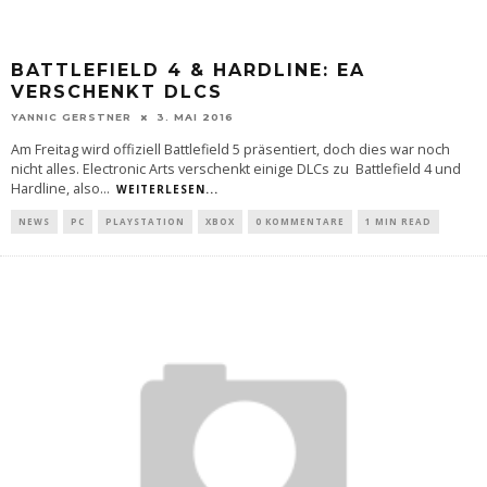
BATTLEFIELD 4 & HARDLINE: EA
VERSCHENKT DLCS
YANNIC GERSTNER
3. MAI 2016
Am Freitag wird offiziell Battlefield 5 präsentiert, doch dies war noch
nicht alles. Electronic Arts verschenkt einige DLCs zu Battlefield 4 und
Hardline, also
...
WEITERLESEN...
NEWS
PC
PLAYSTATION
XBOX
0 KOMMENTARE
1 MIN READ