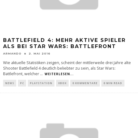
BATTLEFIELD 4: MEHR AKTIVE SPIELER
ALS BEI STAR WARS: BATTLEFRONT
ARMANDO
2. MAI 2016
Wie aktuelle Statistiken zeigen, scheint der mittlerweile drei Jahre alte
Shooter Battlefield 4 deutlich beliebter zu sein, als Star Wars:
Battlefront, welcher
...
WEITERLESEN...
NEWS
PC
PLAYSTATION
XBOX
0 KOMMENTARE
0 MIN READ