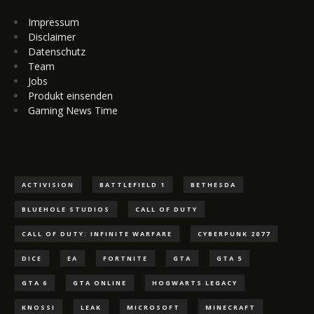
Impressum
Disclaimer
Datenschutz
Team
Jobs
Produkt einsenden
Gaming News Time
ACTIVISION
BATTLEFIELD 1
BETHESDA
BLUEHOLE STUDIOS
CALL OF DUTY
CALL OF DUTY: INFINITE WARFARE
CYBERPUNK 2077
DICE
EA
FORTNITE
GTA
GTA 5
GTA 6
GTA ONLINE
HOGWARTS LEGACY
KNOSSI
LEAK
MICROSOFT
MINECRAFT