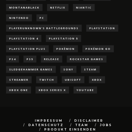
MONTANABLACK
NETFLIX
NIANTIC
NINTENDO
PC
PLAYERUNKNOWN'S BATTLEGROUNDS
PLAYSTATION
PLAYSTATION 4
PLAYSTATION 5
PLAYSTATION PLUS
POKÈMON
POKÉMON GO
PS4
PS5
RELEASE
ROCKSTAR GAMES
SLEDGEHAMMER GAMES
SONY
STEAM
STREAMER
TWITCH
UBISOFT
XBOX
XBOX ONE
XBOX SERIES X
YOUTUBE
IMPRESSUM
DISCLAIMER
DATENSCHUTZ
TEAM
JOBS
PRODUKT EINSENDEN