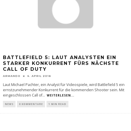
BATTLEFIELD 5: LAUT ANALYSTEN EIN
STARKER KONKURRENT FÜRS NÄCHSTE
CALL OF DUTY
ARMANDO
4. APRIL 2016
Laut Michael Pachter, ein Analyst für Videospiele, wird Battlefield 5 ein
ernstzunehmender Konkurrent für die kommenden Shooter sein. Mit
eingeschlossen Call of
...
WEITERLESEN...
NEWS
0 KOMMENTARE
1 MIN READ