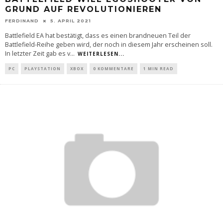
GRUND AUF REVOLUTIONIEREN
FERDINAND
5. APRIL 2021
Battlefield EA hat bestätigt, dass es einen brandneuen Teil der
Battlefield-Reihe geben wird, der noch in diesem Jahr erscheinen soll.
In letzter Zeit gab es v
...
WEITERLESEN...
PC
PLAYSTATION
XBOX
0 KOMMENTARE
1 MIN READ