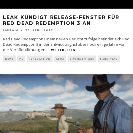
LEAK KÜNDIGT RELEASE-FENSTER FÜR
RED DEAD REDEMPTION 3 AN
LAURA M
30. APRIL 2022
Red Dead Redemption Einem neuen Gerücht zufolge befindet sich Red
Dead Redemption 3 in der Entwicklung, ist aber noch einige Jahre von
der Veröffentlichung ent
...
WEITERLESEN...
NEWS
PC
PLAYSTATION
XBOX
0 KOMMENTARE
1 MIN READ