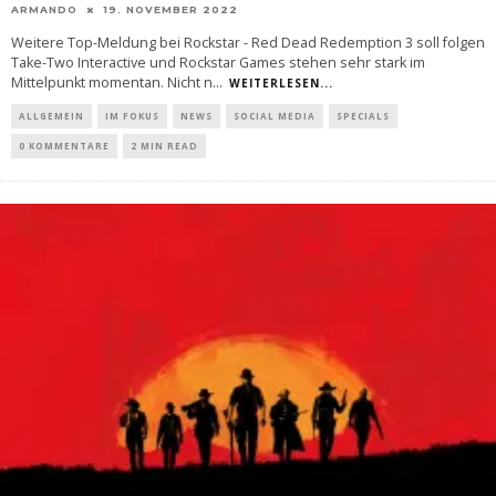
ARMANDO
19. NOVEMBER 2022
Weitere Top-Meldung bei Rockstar - Red Dead Redemption 3 soll folgen
Take-Two Interactive und Rockstar Games stehen sehr stark im
Mittelpunkt momentan. Nicht n
...
WEITERLESEN...
ALLGEMEIN
IM FOKUS
NEWS
SOCIAL MEDIA
SPECIALS
0 KOMMENTARE
2 MIN READ