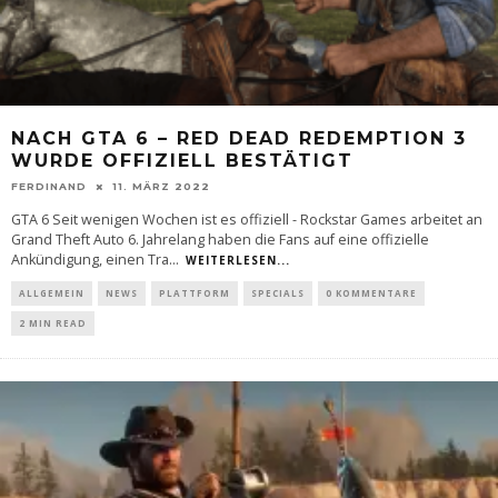
NACH GTA 6 – RED DEAD REDEMPTION 3
WURDE OFFIZIELL BESTÄTIGT
FERDINAND
11. MÄRZ 2022
GTA 6 Seit wenigen Wochen ist es offiziell - Rockstar Games arbeitet an
Grand Theft Auto 6. Jahrelang haben die Fans auf eine offizielle
Ankündigung, einen Tra
...
WEITERLESEN...
ALLGEMEIN
NEWS
PLATTFORM
SPECIALS
0 KOMMENTARE
2 MIN READ