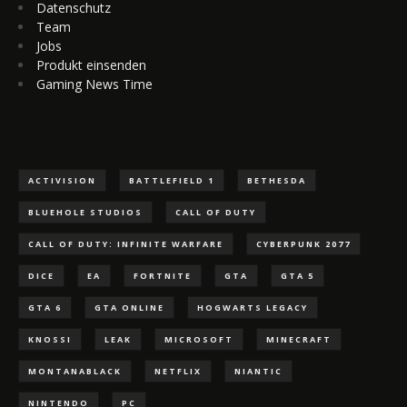
Datenschutz
Team
Jobs
Produkt einsenden
Gaming News Time
ACTIVISION
BATTLEFIELD 1
BETHESDA
BLUEHOLE STUDIOS
CALL OF DUTY
CALL OF DUTY: INFINITE WARFARE
CYBERPUNK 2077
DICE
EA
FORTNITE
GTA
GTA 5
GTA 6
GTA ONLINE
HOGWARTS LEGACY
KNOSSI
LEAK
MICROSOFT
MINECRAFT
MONTANABLACK
NETFLIX
NIANTIC
NINTENDO
PC