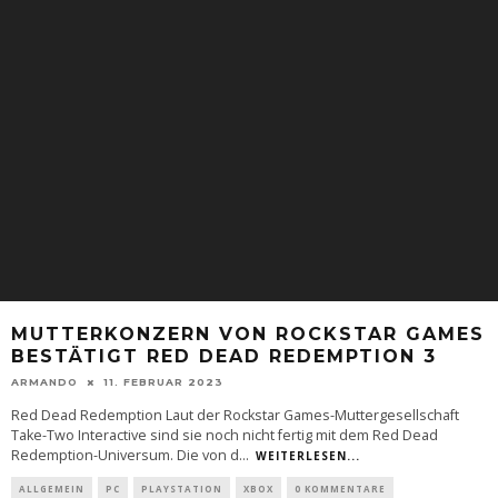
MUTTERKONZERN VON ROCKSTAR GAMES
BESTÄTIGT RED DEAD REDEMPTION 3
ARMANDO
11. FEBRUAR 2023
Red Dead Redemption Laut der Rockstar Games-Muttergesellschaft
Take-Two Interactive sind sie noch nicht fertig mit dem Red Dead
Redemption-Universum. Die von d
...
WEITERLESEN...
ALLGEMEIN
PC
PLAYSTATION
XBOX
0 KOMMENTARE