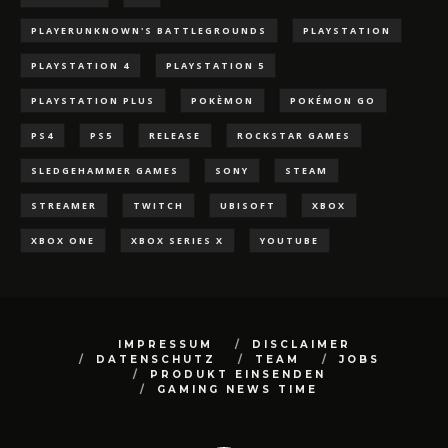
PLAYERUNKNOWN'S BATTLEGROUNDS
PLAYSTATION
PLAYSTATION 4
PLAYSTATION 5
PLAYSTATION PLUS
POKÈMON
POKÉMON GO
PS4
PS5
RELEASE
ROCKSTAR GAMES
SLEDGEHAMMER GAMES
SONY
STEAM
STREAMER
TWITCH
UBISOFT
XBOX
XBOX ONE
XBOX SERIES X
YOUTUBE
IMPRESSUM
DISCLAIMER
DATENSCHUTZ
TEAM
JOBS
PRODUKT EINSENDEN
GAMING NEWS TIME