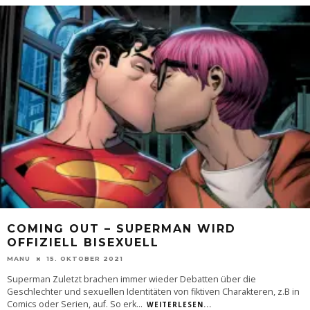
COMING OUT – SUPERMAN WIRD
OFFIZIELL BISEXUELL
MANU
15. OKTOBER 2021
Superman Zuletzt brachen immer wieder Debatten über die
Geschlechter und sexuellen Identitäten von fiktiven Charakteren, z.B in
Comics oder Serien, auf. So erk
...
WEITERLESEN...