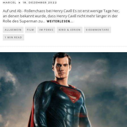
MARCEL
18. DEZEMBER 2022
Auf und Ab - Rollenchaos bei Henry Cavill Es ist erst wenige Tage her,
an denen bekannt wurde, dass Henry Cavill nicht mehr länger in der
Rolle des Superman zu
...
WEITERLESEN...
ALLGEMEIN
FILM
IM FOKUS
KINO & SERIEN
0 KOMMENTARE
1 MIN READ