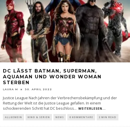
DC LÄSST BATMAN, SUPERMAN,
AQUAMAN UND WONDER WOMAN
STERBEN
LAURA M
30. APRIL 2022
Justice League Nach Jahren der Verbrechensbekämpfung und der
Rettung der Welt ist die Justice League gefallen. In einem
schockierenden Schritt hat DC beschloss
...
WEITERLESEN...
ALLGEMEIN
KINO & SERIEN
NEWS
0 KOMMENTARE
2 MIN READ