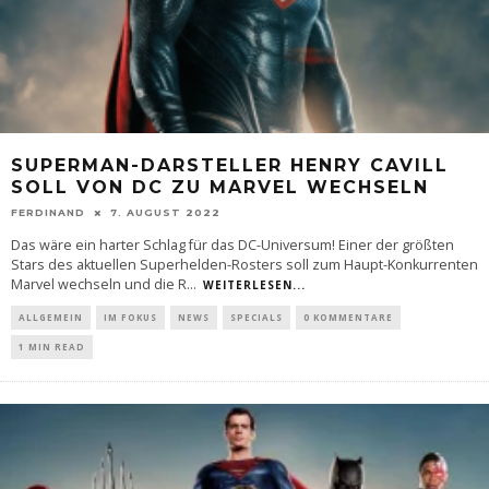
SUPERMAN-DARSTELLER HENRY CAVILL
SOLL VON DC ZU MARVEL WECHSELN
FERDINAND
7. AUGUST 2022
Das wäre ein harter Schlag für das DC-Universum! Einer der größten
Stars des aktuellen Superhelden-Rosters soll zum Haupt-Konkurrenten
Marvel wechseln und die R
...
WEITERLESEN...
ALLGEMEIN
IM FOKUS
NEWS
SPECIALS
0 KOMMENTARE
1 MIN READ