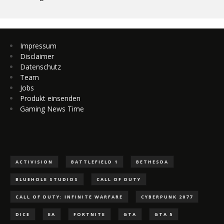
Impressum
Disclaimer
Datenschutz
Team
Jobs
Produkt einsenden
Gaming News Time
ACTIVISION
BATTLEFIELD 1
BETHESDA
BLUEHOLE STUDIOS
CALL OF DUTY
CALL OF DUTY: INFINITE WARFARE
CYBERPUNK 2077
DICE
EA
FORTNITE
GTA
GTA 5