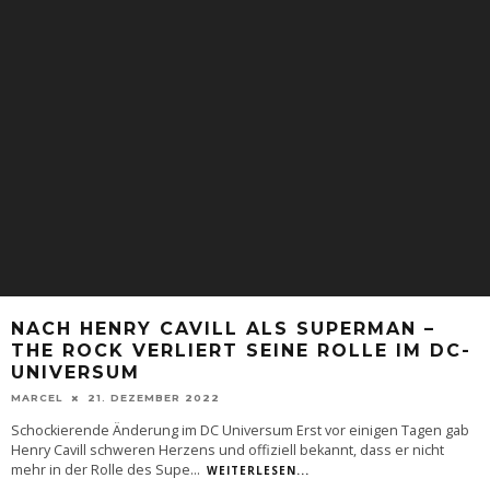
NACH HENRY CAVILL ALS SUPERMAN –
THE ROCK VERLIERT SEINE ROLLE IM DC-
UNIVERSUM
MARCEL
21. DEZEMBER 2022
Schockierende Änderung im DC Universum Erst vor einigen Tagen gab
Henry Cavill schweren Herzens und offiziell bekannt, dass er nicht
mehr in der Rolle des Supe
...
WEITERLESEN...