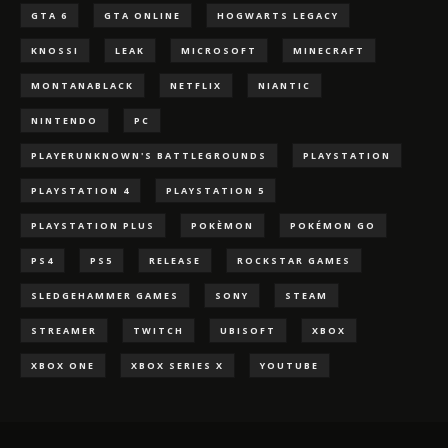
GTA 6
GTA ONLINE
HOGWARTS LEGACY
KNOSSI
LEAK
MICROSOFT
MINECRAFT
MONTANABLACK
NETFLIX
NIANTIC
NINTENDO
PC
PLAYERUNKNOWN'S BATTLEGROUNDS
PLAYSTATION
PLAYSTATION 4
PLAYSTATION 5
PLAYSTATION PLUS
POKÈMON
POKÉMON GO
PS4
PS5
RELEASE
ROCKSTAR GAMES
SLEDGEHAMMER GAMES
SONY
STEAM
STREAMER
TWITCH
UBISOFT
XBOX
XBOX ONE
XBOX SERIES X
YOUTUBE