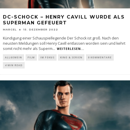
DC-SCHOCK – HENRY CAVILL WURDE ALS
SUPERMAN GEFEUERT
MARCEL
15. DEZEMBER 2022
Kündigung einer Schauspiellegende Der Schock ist groß. Nach den
neusten Meldungen soll Henry Cavill entlassen worden sein und kehrt
somit nicht mehr als Superm
...
WEITERLESEN...
ALLGEMEIN
FILM
IM FOKUS
KINO & SERIEN
0 KOMMENTARE
4 MIN READ