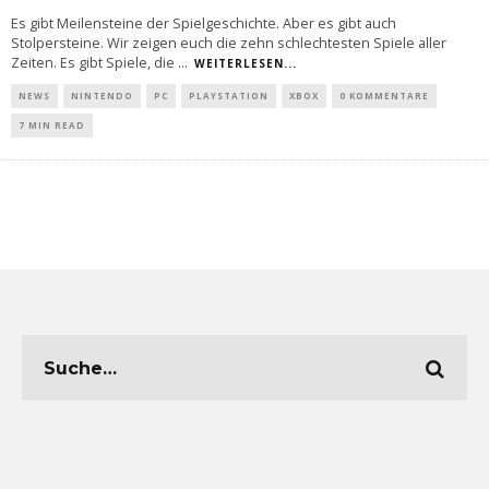
Es gibt Meilensteine der Spielgeschichte. Aber es gibt auch
Stolpersteine. Wir zeigen euch die zehn schlechtesten Spiele aller
Zeiten. Es gibt Spiele, die
...
WEITERLESEN...
NEWS
NINTENDO
PC
PLAYSTATION
XBOX
0 KOMMENTARE
7 MIN READ