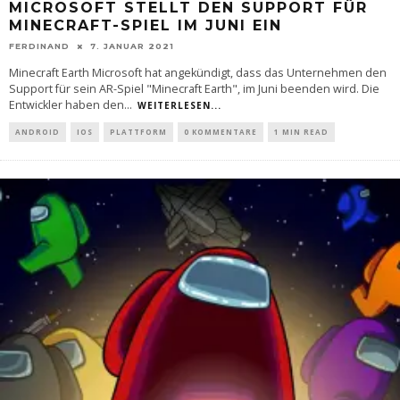
MICROSOFT STELLT DEN SUPPORT FÜR
MINECRAFT-SPIEL IM JUNI EIN
FERDINAND
7. JANUAR 2021
Minecraft Earth Microsoft hat angekündigt, dass das Unternehmen den
Support für sein AR-Spiel "Minecraft Earth", im Juni beenden wird. Die
Entwickler haben den
...
WEITERLESEN...
ANDROID
IOS
PLATTFORM
0 KOMMENTARE
1 MIN READ