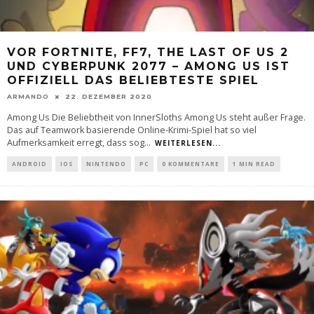
VOR FORTNITE, FF7, THE LAST OF US 2
UND CYBERPUNK 2077 – AMONG US IST
OFFIZIELL DAS BELIEBTESTE SPIEL
ARMANDO
22. DEZEMBER 2020
Among Us Die Beliebtheit von InnerSloths Among Us steht außer Frage.
Das auf Teamwork basierende Online-Krimi-Spiel hat so viel
Aufmerksamkeit erregt, dass sog
...
WEITERLESEN...
ANDROID
IOS
NINTENDO
PC
0 KOMMENTARE
1 MIN READ