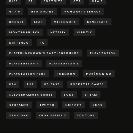
DICE
EA
FORTNITE
GTA
GTA 5
GTA 6
GTA ONLINE
HOGWARTS LEGACY
KNOSSI
LEAK
MICROSOFT
MINECRAFT
MONTANABLACK
NETFLIX
NIANTIC
NINTENDO
PC
PLAYERUNKNOWN'S BATTLEGROUNDS
PLAYSTATION
PLAYSTATION 4
PLAYSTATION 5
PLAYSTATION PLUS
POKÈMON
POKÉMON GO
PS4
PS5
RELEASE
ROCKSTAR GAMES
SLEDGEHAMMER GAMES
SONY
STEAM
STREAMER
TWITCH
UBISOFT
XBOX
XBOX ONE
XBOX SERIES X
YOUTUBE