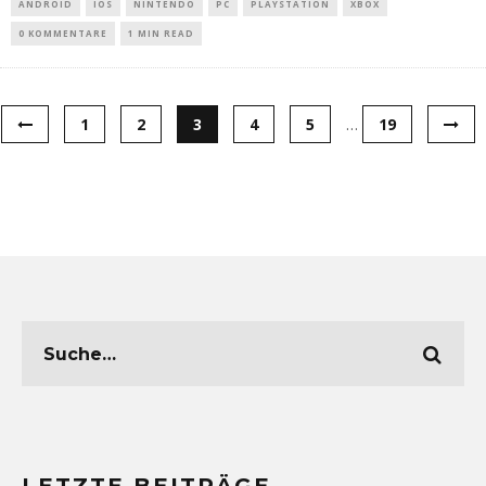
ANDROID
IOS
NINTENDO
PC
PLAYSTATION
XBOX
0 KOMMENTARE
1 MIN READ
1
2
3
4
5
…
19