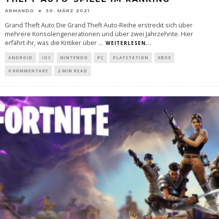
ARMANDO
30. MÄRZ 2021
Grand Theft Auto Die Grand Theft Auto-Reihe erstreckt sich über
mehrere Konsolengenerationen und über zwei Jahrzehnte. Hier
erfährt ihr, was die Kritiker über
...
WEITERLESEN...
ANDROID
IOS
NINTENDO
PC
PLAYSTATION
XBOX
0 KOMMENTARE
2 MIN READ