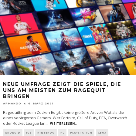
NEUE UMFRAGE ZEIGT DIE SPIELE, DIE
UNS AM MEISTEN ZUM RAGEQUIT
BRINGEN
ARMANDO
6. MÄRZ 2021
Ragequitting beim Zocken Es gibt keine größere Art von Wut als die
eines verärgerten Gamers. Wer Fortnite, Call of Duty, FIFA, Overwatch
oder Rocket League län
...
WEITERLESEN...
ANDROID
IOS
NINTENDO
PC
PLAYSTATION
XBOX