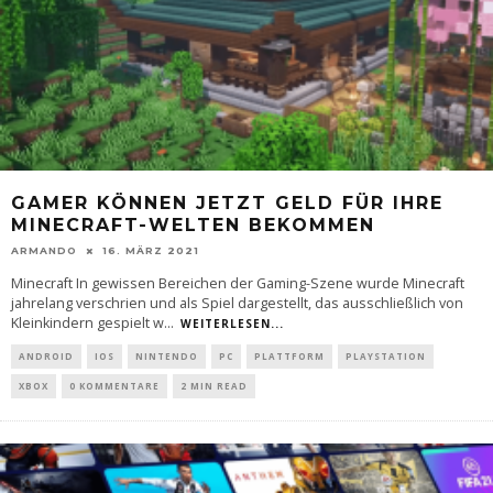
GAMER KÖNNEN JETZT GELD FÜR IHRE
MINECRAFT-WELTEN BEKOMMEN
ARMANDO
16. MÄRZ 2021
Minecraft In gewissen Bereichen der Gaming-Szene wurde Minecraft
jahrelang verschrien und als Spiel dargestellt, das ausschließlich von
Kleinkindern gespielt w
...
WEITERLESEN...
ANDROID
IOS
NINTENDO
PC
PLATTFORM
PLAYSTATION
XBOX
0 KOMMENTARE
2 MIN READ