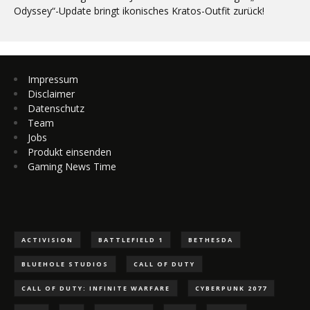
Odyssey“-Update bringt ikonisches Kratos-Outfit zurück!
Impressum
Disclaimer
Datenschutz
Team
Jobs
Produkt einsenden
Gaming News Time
ACTIVISION
BATTLEFIELD 1
BETHESDA
BLUEHOLE STUDIOS
CALL OF DUTY
CALL OF DUTY: INFINITE WARFARE
CYBERPUNK 2077