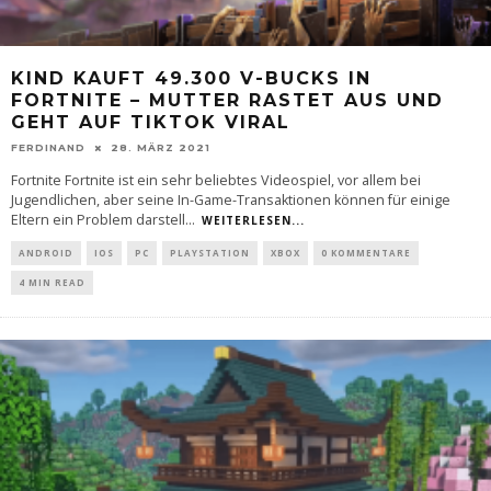
KIND KAUFT 49.300 V-BUCKS IN
FORTNITE – MUTTER RASTET AUS UND
GEHT AUF TIKTOK VIRAL
FERDINAND
28. MÄRZ 2021
Fortnite Fortnite ist ein sehr beliebtes Videospiel, vor allem bei
Jugendlichen, aber seine In-Game-Transaktionen können für einige
Eltern ein Problem darstell
...
WEITERLESEN...
ANDROID
IOS
PC
PLAYSTATION
XBOX
0 KOMMENTARE
4 MIN READ