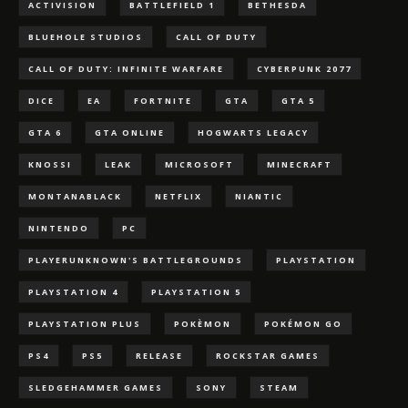
ACTIVISION
BATTLEFIELD 1
BETHESDA
BLUEHOLE STUDIOS
CALL OF DUTY
CALL OF DUTY: INFINITE WARFARE
CYBERPUNK 2077
DICE
EA
FORTNITE
GTA
GTA 5
GTA 6
GTA ONLINE
HOGWARTS LEGACY
KNOSSI
LEAK
MICROSOFT
MINECRAFT
MONTANABLACK
NETFLIX
NIANTIC
NINTENDO
PC
PLAYERUNKNOWN'S BATTLEGROUNDS
PLAYSTATION
PLAYSTATION 4
PLAYSTATION 5
PLAYSTATION PLUS
POKÈMON
POKÉMON GO
PS4
PS5
RELEASE
ROCKSTAR GAMES
SLEDGEHAMMER GAMES
SONY
STEAM