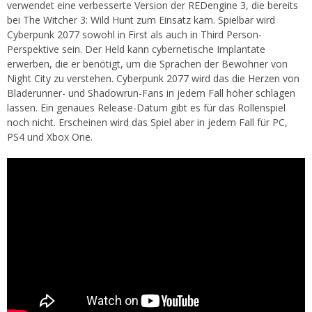
verwendet eine verbesserte Version der REDengine 3, die bereits
bei The Witcher 3: Wild Hunt zum Einsatz kam. Spielbar wird
Cyberpunk 2077 sowohl in First als auch in Third Person-
Perspektive sein. Der Held kann cybernetische Implantate
erwerben, die er benötigt, um die Sprachen der Bewohner von
Night City zu verstehen. Cyberpunk 2077 wird das die Herzen von
Bladerunner- und Shadowrun-Fans in jedem Fall höher schlagen
lassen. Ein genaues Release-Datum gibt es für das Rollenspiel
noch nicht. Erscheinen wird das Spiel aber in jedem Fall für PC,
PS4 und Xbox One.