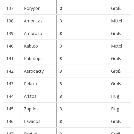
137
Porygon
2
Groß
138
Amonitas
3
Mittel
139
Amoroso
3
Groß
140
Kabuto
3
Mittel
141
Kabutops
3
Groß
142
Aerodactyl
3
Groß
143
Relaxo
3
Groß
144
Arktos
3
Flug
145
Zapdos
3
Flug
146
Lavados
3
Groß
147
Dratini
3
Groß