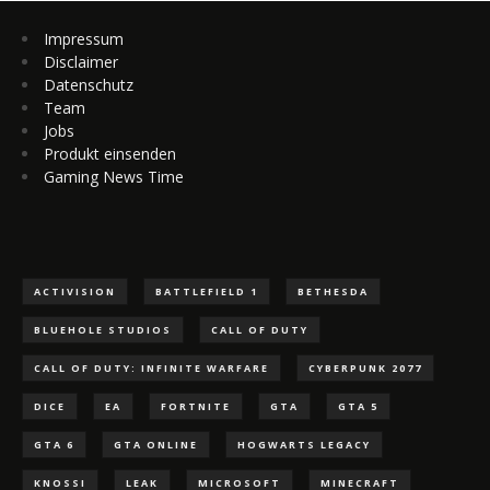
Impressum
Disclaimer
Datenschutz
Team
Jobs
Produkt einsenden
Gaming News Time
ACTIVISION
BATTLEFIELD 1
BETHESDA
BLUEHOLE STUDIOS
CALL OF DUTY
CALL OF DUTY: INFINITE WARFARE
CYBERPUNK 2077
DICE
EA
FORTNITE
GTA
GTA 5
GTA 6
GTA ONLINE
HOGWARTS LEGACY
KNOSSI
LEAK
MICROSOFT
MINECRAFT