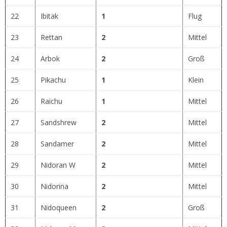
22
Ibitak
1
Flug
23
Rettan
2
Mittel
24
Arbok
2
Groß
25
Pikachu
1
Klein
26
Raichu
1
Mittel
27
Sandshrew
2
Mittel
28
Sandamer
2
Mittel
29
Nidoran W
2
Mittel
30
Nidorina
2
Mittel
31
Nidoqueen
2
Groß