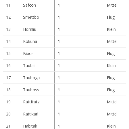
11
Safcon
1
Mittel
12
Smettbo
1
Flug
13
Hornliu
1
Klein
14
Kokuna
1
Mittel
15
Bibor
1
Flug
16
Taubsi
1
Klein
17
Tauboga
1
Flug
18
Tauboss
1
Flug
19
Rattfratz
1
Mittel
20
Rattikarl
1
Mittel
21
Habitak
1
Klein