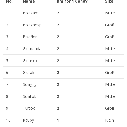
No.
Name
Km for 1 Candy
Size
1
Bisasam
2
Mittel
2
Bisaknosp
2
Groß
3
Bisaflor
2
Groß
4
Glumanda
2
Mittel
5
Glutexo
2
Mittel
6
Glurak
2
Groß
7
Schiggy
2
Mittel
8
Schillok
2
Mittel
9
Turtok
2
Groß
10
Raupy
1
Klein