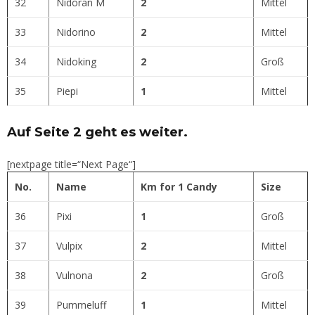
32
Nidoran M
2
Mittel
33
Nidorino
2
Mittel
34
Nidoking
2
Groß
35
Piepi
1
Mittel
Auf Seite 2 geht es weiter.
[nextpage title=“Next Page“]
No.
Name
Km for 1 Candy
Size
36
Pixi
1
Groß
37
Vulpix
2
Mittel
38
Vulnona
2
Groß
39
Pummeluff
1
Mittel