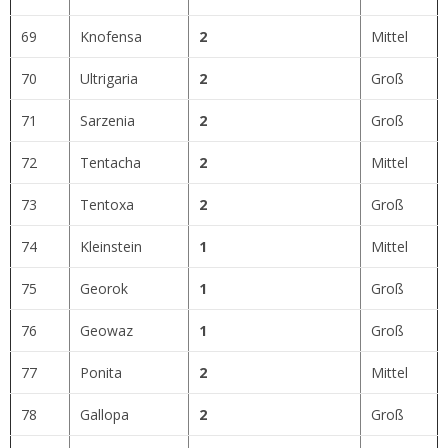
69
Knofensa
2
Mittel
70
Ultrigaria
2
Groß
71
Sarzenia
2
Groß
72
Tentacha
2
Mittel
73
Tentoxa
2
Groß
74
Kleinstein
1
Mittel
75
Georok
1
Groß
76
Geowaz
1
Groß
77
Ponita
2
Mittel
78
Gallopa
2
Groß