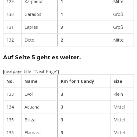
129
Karpador
1
Mittel
130
Garados
1
Groß
131
Lapras
3
Groß
132
Ditto
2
Mittel
Auf Seite 5 geht es weiter.
[nextpage title=“Next Page“]
No.
Name
Km for 1 Candy
Size
133
Evoli
3
Klein
134
Aquana
3
Mittel
135
Blitza
3
Mittel
136
Flamara
3
Mittel