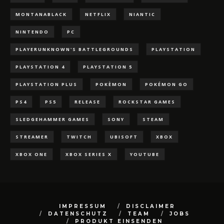
MONTANABLACK
NETFLIX
NIANTIC
NINTENDO
PC
PLAYERUNKNOWN'S BATTLEGROUNDS
PLAYSTATION
PLAYSTATION 4
PLAYSTATION 5
PLAYSTATION PLUS
POKÈMON
POKÉMON GO
PS4
PS5
RELEASE
ROCKSTAR GAMES
SLEDGEHAMMER GAMES
SONY
STEAM
STREAMER
TWITCH
UBISOFT
XBOX
XBOX ONE
XBOX SERIES X
YOUTUBE
IMPRESSUM
DISCLAIMER
DATENSCHUTZ
TEAM
JOBS
PRODUKT EINSENDEN