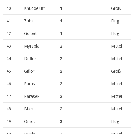
40
Knuddeluff
1
Groß
41
Zubat
1
Flug
42
Golbat
1
Flug
43
Myrapla
2
Mittel
44
Duflor
2
Mittel
45
Giflor
2
Groß
46
Paras
2
Mittel
47
Parasek
2
Mittel
48
Bluzuk
2
Mittel
49
Omot
2
Flug
50
Digda
2
Mittel