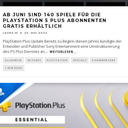
AB JUNI SIND 140 SPIELE FÜR DIE
PLAYSTATION 5 PLUS ABONNENTEN
GRATIS ERHÄLTLICH
LAURA M
25. MAI 2022
PlayStation Plus Update Bereits zu Beginn diesen Jahres kündigte der
Entwickler und Publisher Sony Entertainment eine Umstrukturierung
des PS Plus Dienstes an.
...
WEITERLESEN...
ALLGEMEIN
IM FOKUS
PLAYSTATION
SPECIALS
0 KOMMENTARE
1 MIN READ