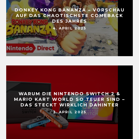
DONKEY KONG BANANZA – VORSCHAU
AUF DAS CHAOTISCHSTE COMEBACK
DES JAHRES
4. APRIL 2025
WARUM DIE NINTENDO SWITCH 2 &
MARIO KART WORLD SO TEUER SIND –
DAS STECKT WIRKLICH DAHINTER
3. APRIL 2025