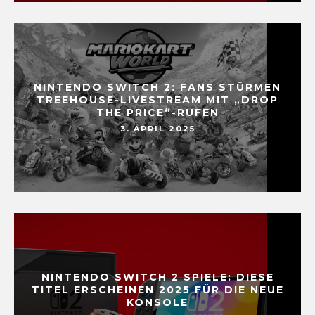
NINTENDO SWITCH 2: FANS STÜRMEN
TREEHOUSE-LIVESTREAM MIT „DROP
THE PRICE“-RUFEN
3. APRIL 2025
NINTENDO SWITCH 2 SPIELE: DIESE
TITEL ERSCHEINEN 2025 FÜR DIE NEUE
KONSOLE