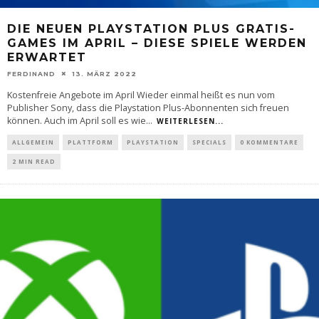
DIE NEUEN PLAYSTATION PLUS GRATIS-
GAMES IM APRIL – DIESE SPIELE WERDEN
ERWARTET
FERDINAND
13. MÄRZ 2022
Kostenfreie Angebote im April Wieder einmal heißt es nun vom
Publisher Sony, dass die Playstation Plus-Abonnenten sich freuen
können. Auch im April soll es wie
...
WEITERLESEN...
ALLGEMEIN
PLATTFORM
PLAYSTATION
SPECIALS
0 KOMMENTARE
2 MIN READ