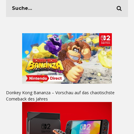
Donkey Kong Bananza – Vorschau auf das chaotischste
Comeback des Jahres