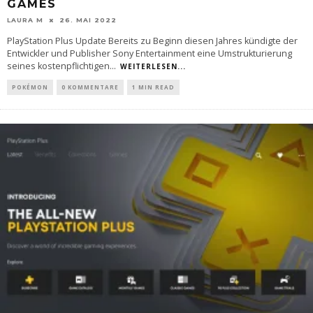
GAMES
LAURA M
26. MAI 2022
PlayStation Plus Update Bereits zu Beginn diesen Jahres kündigte der
Entwickler und Publisher Sony Entertainment eine Umstrukturierung
seines kostenpflichtigen
...
WEITERLESEN...
POKÉMON
0 KOMMENTARE
1 MIN READ