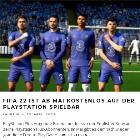
FIFA 22 IST AB MAI KOSTENLOS AUF DER
PLAYSTATION SPIELBAR
LAURA M
27. APRIL 2022
PlayStation Plus Angebote Erneut meldet sich der Publisher Sony an
seine Playstation Plus-Abonnenten. Im Mai gibt es demnach wieder
grandiose Free-to-Play Game
...
WEITERLESEN...