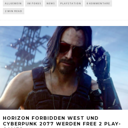
ALLGEMEIN
IM FOKUS
NEWS
PLAYSTATION
0 KOMMENTARE
2 MIN READ
HORIZON FORBIDDEN WEST UND
CYBERPUNK 2077 WERDEN FREE 2 PLAY-