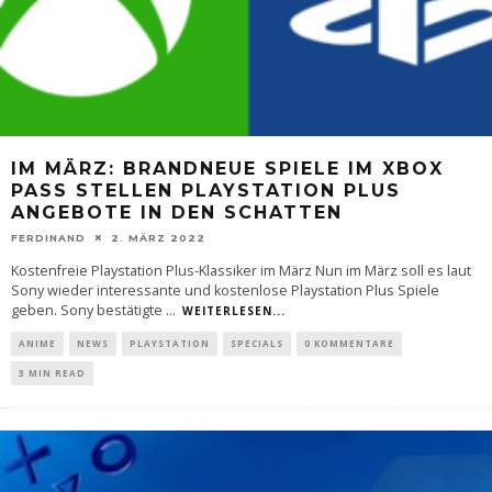
IM MÄRZ: BRANDNEUE SPIELE IM XBOX
PASS STELLEN PLAYSTATION PLUS
ANGEBOTE IN DEN SCHATTEN
FERDINAND
2. MÄRZ 2022
Kostenfreie Playstation Plus-Klassiker im März Nun im März soll es laut
Sony wieder interessante und kostenlose Playstation Plus Spiele
geben. Sony bestätigte
...
WEITERLESEN...
ANIME
NEWS
PLAYSTATION
SPECIALS
0 KOMMENTARE
3 MIN READ