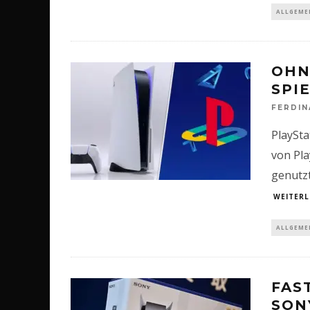
ALLGEME
OHN
SPI
FERDI
PlaySta
von Pla
genutzt
WEITERL
ALLGEME
FAS
SON