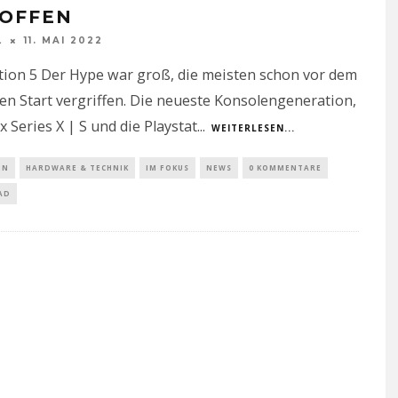
 OFFEN
L
11. MAI 2022
tion 5 Der Hype war groß, die meisten schon vor dem
llen Start vergriffen. Die neueste Konsolengeneration,
x Series X | S und die Playstat
...
WEITERLESEN...
IN
HARDWARE & TECHNIK
IM FOKUS
NEWS
0 KOMMENTARE
AD