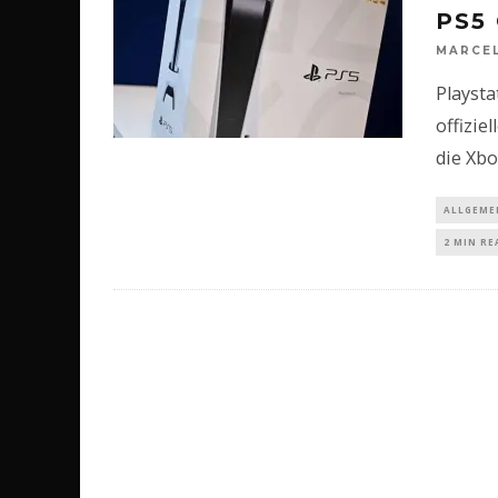
PS5
MARCE
Playsta
offizie
die Xbo
ALLGEME
2 MIN RE