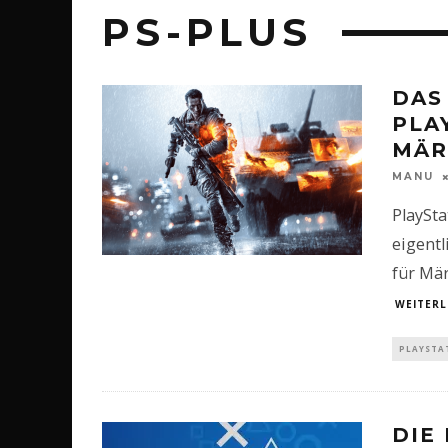
PS-PLUS
DAS
PLA
MÄR
MANU
PlaySta
eigentl
für Mä
WEITERL
PLAYSTA
DIE