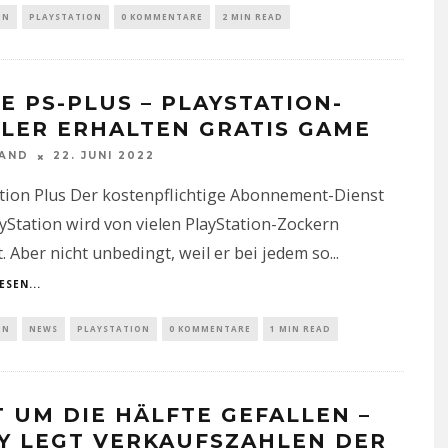
IN
PLAYSTATION
0 KOMMENTARE
2 MIN READ
E PS-PLUS – PLAYSTATION-
ELER ERHALTEN GRATIS GAME
NAND
22. JUNI 2022
tion Plus Der kostenpflichtige Abonnement-Dienst
yStation wird von vielen PlayStation-Zockern
. Aber nicht unbedingt, weil er bei jedem so
...
ESEN...
IN
NEWS
PLAYSTATION
0 KOMMENTARE
1 MIN READ
T UM DIE HÄLFTE GEFALLEN –
Y LEGT VERKAUFSZAHLEN DER