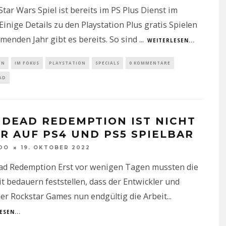
tar Wars Spiel ist bereits im PS Plus Dienst im
Einige Details zu den Playstation Plus gratis Spielen
enden Jahr gibt es bereits. So sind
...
WEITERLESEN...
IN
IM FOKUS
PLAYSTATION
SPECIALS
0 KOMMENTARE
AD
 DEAD REDEMPTION IST NICHT
R AUF PS4 UND PS5 SPIELBAR
DO
19. OKTOBER 2022
ad Redemption Erst vor wenigen Tagen mussten die
t bedauern feststellen, dass der Entwickler und
er Rockstar Games nun endgültig die Arbeit
...
ESEN...