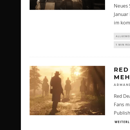
Neues S
Januar 
im komm
ALLGEME
1 MIN RE
RED
MEH
ARMAN
Red De
Fans mi
Publish
WEITERL