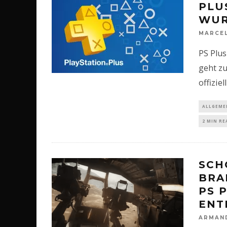
PLU
WUR
MARCE
PS Plus
geht zu
offizie
ALLGEME
2 MIN RE
SCH
BRA
PS 
ENT
ARMAN