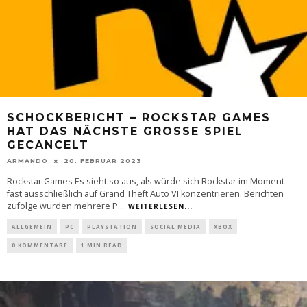
SCHOCKBERICHT – ROCKSTAR GAMES
HAT DAS NÄCHSTE GROSSE SPIEL G
ECANCELT
ARMANDO
20. FEBRUAR 2023
Rockstar Games Es sieht so aus, als würde sich Rockstar im Moment
fast ausschließlich auf Grand Theft Auto VI konzentrieren. Berichten
zufolge wurden mehrere P
...
WEITERLESEN...
ALLGEMEIN
PC
PLAYSTATION
SOCIAL MEDIA
XBOX
0 KOMMENTARE
1 MIN READ