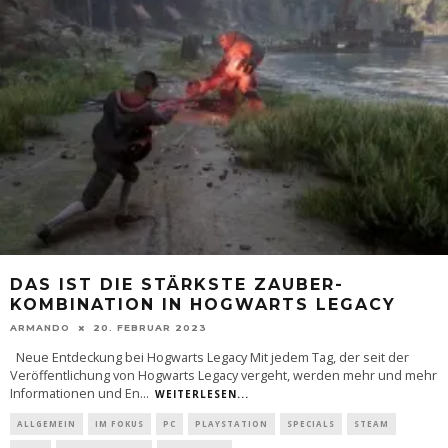
DAS IST DIE STÄRKSTE ZAUBER-
KOMBINATION IN HOGWARTS LEGACY
ARMANDO
20. FEBRUAR 2023
Neue Entdeckung bei Hogwarts Legacy Mit jedem Tag, der seit der
Veröffentlichung von Hogwarts Legacy vergeht, werden mehr und mehr
Informationen und En
...
WEITERLESEN...
ALLGEMEIN
IM FOKUS
PC
PLAYSTATION
SPECIALS
STEAM