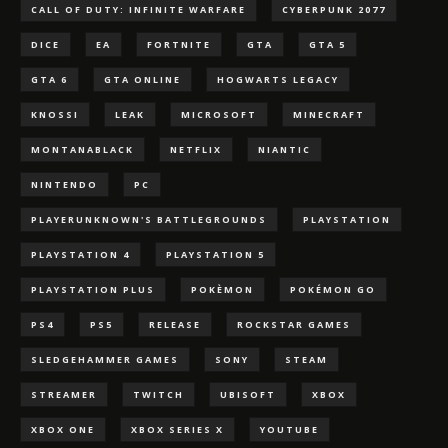
CALL OF DUTY: INFINITE WARFARE
CYBERPUNK 2077
DICE
EA
FORTNITE
GTA
GTA 5
GTA 6
GTA ONLINE
HOGWARTS LEGACY
KNOSSI
LEAK
MICROSOFT
MINECRAFT
MONTANABLACK
NETFLIX
NIANTIC
NINTENDO
PC
PLAYERUNKNOWN'S BATTLEGROUNDS
PLAYSTATION
PLAYSTATION 4
PLAYSTATION 5
PLAYSTATION PLUS
POKÈMON
POKÉMON GO
PS4
PS5
RELEASE
ROCKSTAR GAMES
SLEDGEHAMMER GAMES
SONY
STEAM
STREAMER
TWITCH
UBISOFT
XBOX
XBOX ONE
XBOX SERIES X
YOUTUBE