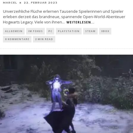
MARCEL
22. FEBRUAR 2023
Unverzeihliche Flüche erlernen Tausende Spielerinnen und Spieler
erleben derzeit das brandneue, spannende Open-World-Abenteuer
Hogwarts Legacy. Viele von ihnen
...
WEITERLESEN...
ALLGEMEIN
IM FOKUS
PC
PLAYSTATION
STEAM
XBOX
0 KOMMENTARE
2 MIN READ