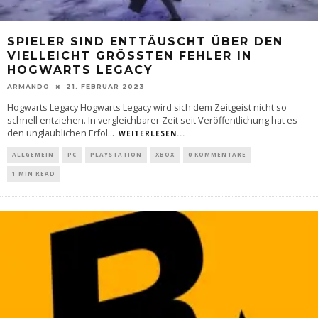
SPIELER SIND ENTTÄUSCHT ÜBER DEN
VIELLEICHT GRÖSSTEN FEHLER IN H
OGWARTS LEGACY
ARMANDO
21. FEBRUAR 2023
Hogwarts Legacy Hogwarts Legacy wird sich dem Zeitgeist nicht so
schnell entziehen. In vergleichbarer Zeit seit Veröffentlichung hat es
den unglaublichen Erfol
...
WEITERLESEN...
ALLGEMEIN
PC
PLAYSTATION
XBOX
0 KOMMENTARE
1 MIN READ