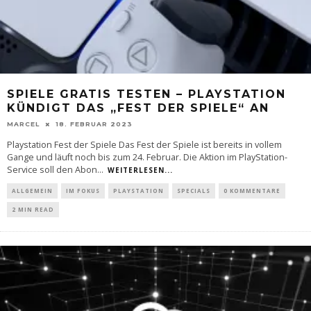
SPIELE GRATIS TESTEN – PLAYSTATION
KÜNDIGT DAS „FEST DER SPIELE“ AN
MARCEL
18. FEBRUAR 2023
Playstation Fest der Spiele Das Fest der Spiele ist bereits in vollem
Gange und läuft noch bis zum 24. Februar. Die Aktion im PlayStation-
Service soll den Abon
...
WEITERLESEN...
ALLGEMEIN
IM FOKUS
PLAYSTATION
SPECIALS
0 KOMMENTARE
2 MIN READ