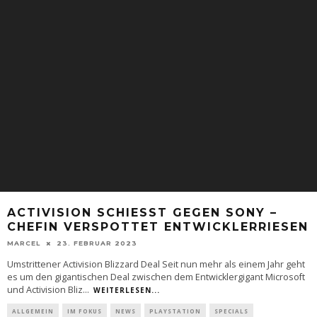
ACTIVISION SCHIESST GEGEN SONY – C
HEFIN VERSPOTTET ENTWICKLERRIESEN
MARCEL
23. FEBRUAR 2023
Umstrittener Activision Blizzard Deal Seit nun mehr als einem Jahr geht
es um den gigantischen Deal zwischen dem Entwicklergigant Microsoft
und Activision Bliz
...
WEITERLESEN...
ALLGEMEIN
IM FOKUS
NEWS
PLAYSTATION
SPECIALS