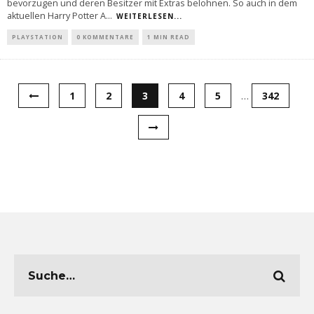
bevorzugen und deren Besitzer mit Extras belohnen. So auch in dem
aktuellen Harry Potter A
...
WEITERLESEN...
PLAYSTATION
0 KOMMENTARE
1 MIN READ
1
2
3
4
5
…
342