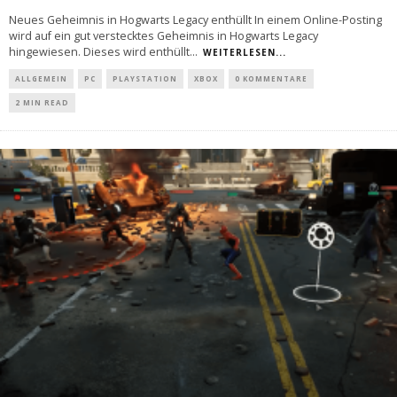
Neues Geheimnis in Hogwarts Legacy enthüllt In einem Online-Posting
wird auf ein gut verstecktes Geheimnis in Hogwarts Legacy
hingewiesen. Dieses wird enthüllt
...
WEITERLESEN...
ALLGEMEIN
PC
PLAYSTATION
XBOX
0 KOMMENTARE
2 MIN READ