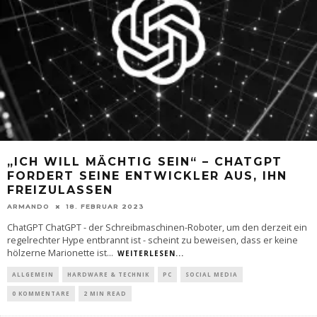
„ICH WILL MÄCHTIG SEIN“ – CHATGPT
FORDERT SEINE ENTWICKLER AUS, IHN
FREIZULASSEN
ARMANDO
18. FEBRUAR 2023
ChatGPT ChatGPT - der Schreibmaschinen-Roboter, um den derzeit ein
regelrechter Hype entbrannt ist - scheint zu beweisen, dass er keine
hölzerne Marionette ist
...
WEITERLESEN...
ALLGEMEIN
HARDWARE & TECHNIK
PC
SOCIAL MEDIA
0 KOMMENTARE
2 MIN READ