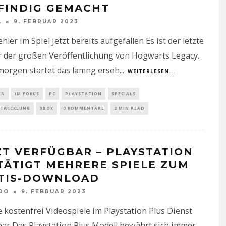
FINDIG GEMACHT
L
9. FEBRUAR 2023
ehler im Spiel jetzt bereits aufgefallen Es ist der letzte
r der großen Veröffentlichung von Hogwarts Legacy.
morgen startet das lamng erseh
...
WEITERLESEN...
IN
IM FOKUS
PC
PLAYSTATION
SPECIALS
NTWICKLUNG
XBOX
0 KOMMENTARE
2 MIN READ
ZT VERFÜGBAR – PLAYSTATION
TÄTIGT MEHRERE SPIELE ZUM
TIS-DOWNLOAD
DO
9. FEBRUAR 2023
 kostenfrei Videospiele im Playstation Plus Dienst
ar Das Playstation Plus Modell bewährt sich immer