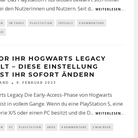
i den Nutzerinnen und Nutzern. Seit d
...
WEITERLESEN...
IN
IM FOKUS
PLAYSTATION
SPECIALS
0 KOMMENTARE
AD
OR IHR HOGWARTS LEGACY
ELT – DIESE EINSTELLUNG
ST IHR SOFORT ÄNDERN
NAND
9. FEBRUAR 2023
ts Legacy Die Early-Access-Phase von Hogwarts
ist in vollem Gange. Wenn du eine PlayStation 5, eine
rie X/S oder einen PC besitzt und die D
...
WEITERLESEN...
IN
PC
PLAYSTATION
XBOX
0 KOMMENTARE
2 MIN READ