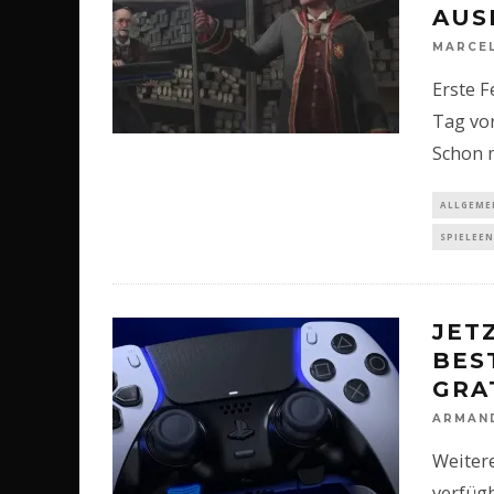
AUS
MARCE
Erste F
Tag vo
Schon 
ALLGEME
SPIELEE
JET
BES
GRA
ARMAN
Weitere
verfügb