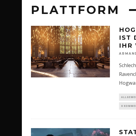
PLATTFORM
HOG
IST
IHR
ARMAN
Schlech
Ravencl
Hogwart
ALLGEME
0 KOMME
STA