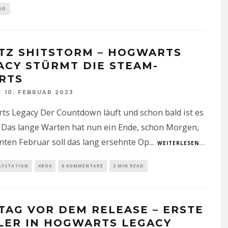
AD
TZ SHITSTORM – HOGWARTS
ACY STÜRMT DIE STEAM-
RTS
10. FEBRUAR 2023
s Legacy Der Countdown läuft und schon bald ist es
 Das lange Warten hat nun ein Ende, schon Morgen,
ten Februar soll das lang ersehnte Op
...
WEITERLESEN...
AYSTATION
XBOX
0 KOMMENTARE
2 MIN READ
 TAG VOR DEM RELEASE – ERSTE
LER IN HOGWARTS LEGACY