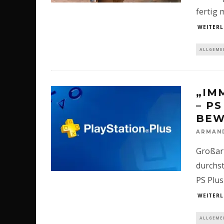
fertig
WEITERL
ALLGEME
„IM
– P
BEW
ARMAN
Großar
durchst
PS Plus
WEITERL
ALLGEME