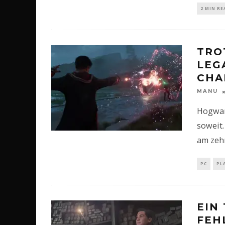
2 MIN RE
TRO
LEG
CHA
MANU
Hogwart
soweit.
am zehn
PC
PL
EIN
FEH