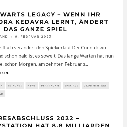
WARTS LEGACY – WENN IHR
DRA KEDAVRA LERNT, ÄNDERT
H DAS GANZE SPIEL
NAND
9. FEBRUAR 2023
sfluch verändert den Spielverlauf Der Countdown
nd schon bald ist es soweit. Das lange Warten hat nun
de, schon Morgen, am zehnten Februar s
...
ESEN...
IN
IM FOKUS
NEWS
PLATTFORM
SPECIALS
0 KOMMENTARE
AD
RESABSCHLUSS 2022 –
YSTATION HAT 8,8 MILLIARDEN