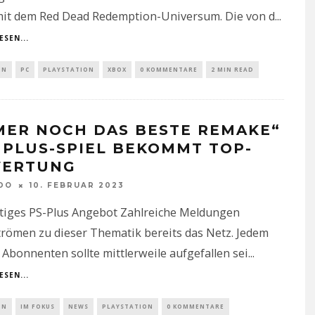
 mit dem Red Dead Redemption-Universum. Die von d
...
ESEN...
IN
PC
PLAYSTATION
XBOX
0 KOMMENTARE
2 MIN READ
MER NOCH DAS BESTE REMAKE“
S PLUS-SPIEL BEKOMMT TOP-
ERTUNG
DO
10. FEBRUAR 2023
tiges PS-Plus Angebot Zahlreiche Meldungen
römen zu dieser Thematik bereits das Netz. Jedem
 Abonnenten sollte mittlerweile aufgefallen sei
...
ESEN...
IN
IM FOKUS
NEWS
PLAYSTATION
0 KOMMENTARE