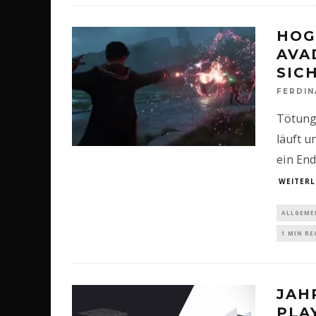
HOG
AVA
SIC
FERDI
Tötung
läuft u
ein En
WEITERL
ALLGEME
1 MIN RE
JAH
PLA