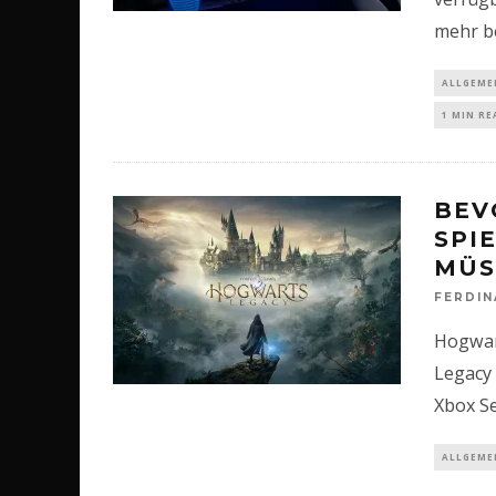
mehr be
ALLGEME
1 MIN RE
BEV
SPI
MÜS
FERDI
Hogwar
Legacy 
Xbox Se
ALLGEME