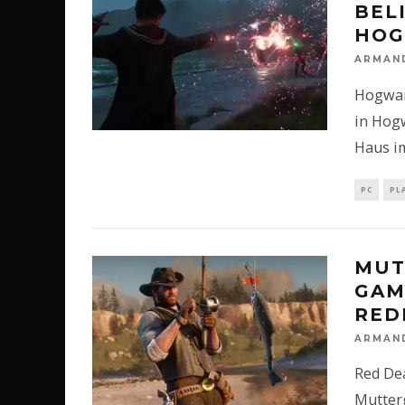
BEL
HOG
ARMAN
Hogwart
in Hogw
Haus im
PC
PL
MUT
GAM
RED
ARMAN
Red De
Mutterg