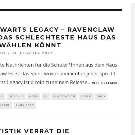
WARTS LEGACY – RAVENCLAW
 DAS SCHLECHTESTE HAUS DAS
 WÄHLEN KÖNNT
DO
13. FEBRUAR 2023
te Nachrichten für die Schüler*Innen aus dem Haus
aw Es ist das Spiel, wovon momentan jeder spricht.
s Legacy ist direkt zu seinem Release
...
WEITERLESEN...
IN
IM FOKUS
NEWS
PC
PLAYSTATION
STEAM
XBOX
NTARE
2 MIN READ
TISTIK VERRÄT DIE