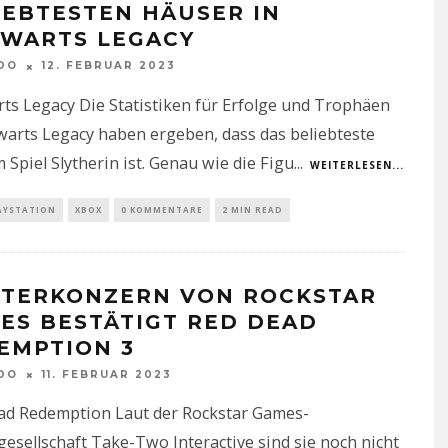
IEBTESTEN HÄUSER IN
WARTS LEGACY
DO
12. FEBRUAR 2023
s Legacy Die Statistiken für Erfolge und Trophäen
arts Legacy haben ergeben, dass das beliebteste
 Spiel Slytherin ist. Genau wie die Figu
...
WEITERLESEN...
AYSTATION
XBOX
0 KOMMENTARE
2 MIN READ
TERKONZERN VON ROCKSTAR
ES BESTÄTIGT RED DEAD
EMPTION 3
DO
11. FEBRUAR 2023
ad Redemption Laut der Rockstar Games-
esellschaft Take-Two Interactive sind sie noch nicht