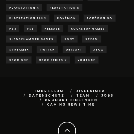
PLAYSTATION 4
PLAYSTATION 5
PLAYSTATION PLUS
POKÈMON
POKÉMON GO
PS4
PS5
RELEASE
ROCKSTAR GAMES
SLEDGEHAMMER GAMES
SONY
STEAM
STREAMER
TWITCH
UBISOFT
XBOX
XBOX ONE
XBOX SERIES X
YOUTUBE
IMPRESSUM
DISCLAIMER
DATENSCHUTZ
TEAM
JOBS
PRODUKT EINSENDEN
GAMING NEWS TIME