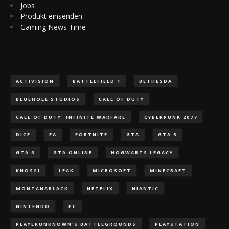
Jobs
Produkt einsenden
Gaming News Time
ACTIVISION
BATTLEFIELD 1
BETHESDA
BLUEHOLE STUDIOS
CALL OF DUTY
CALL OF DUTY: INFINITE WARFARE
CYBERPUNK 2077
DICE
EA
FORTNITE
GTA
GTA 5
GTA 6
GTA ONLINE
HOGWARTS LEGACY
KNOSSI
LEAK
MICROSOFT
MINECRAFT
MONTANABLACK
NETFLIX
NIANTIC
NINTENDO
PC
PLAYERUNKNOWN'S BATTLEGROUNDS
PLAYSTATION