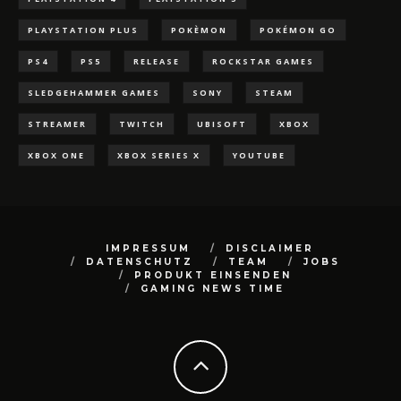
PLAYSTATION PLUS
POKÈMON
POKÉMON GO
PS4
PS5
RELEASE
ROCKSTAR GAMES
SLEDGEHAMMER GAMES
SONY
STEAM
STREAMER
TWITCH
UBISOFT
XBOX
XBOX ONE
XBOX SERIES X
YOUTUBE
IMPRESSUM
DISCLAIMER
DATENSCHUTZ
TEAM
JOBS
PRODUKT EINSENDEN
GAMING NEWS TIME