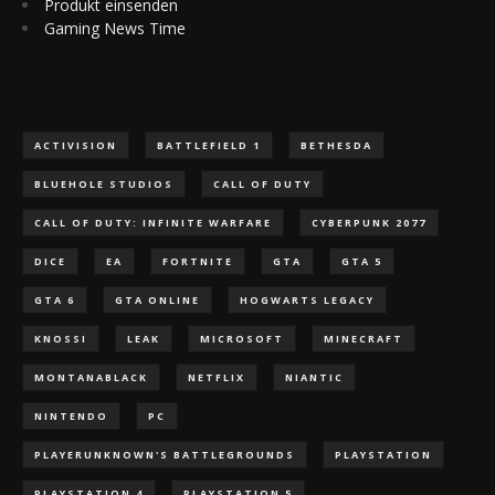
Produkt einsenden
Gaming News Time
ACTIVISION
BATTLEFIELD 1
BETHESDA
BLUEHOLE STUDIOS
CALL OF DUTY
CALL OF DUTY: INFINITE WARFARE
CYBERPUNK 2077
DICE
EA
FORTNITE
GTA
GTA 5
GTA 6
GTA ONLINE
HOGWARTS LEGACY
KNOSSI
LEAK
MICROSOFT
MINECRAFT
MONTANABLACK
NETFLIX
NIANTIC
NINTENDO
PC
PLAYERUNKNOWN'S BATTLEGROUNDS
PLAYSTATION
PLAYSTATION 4
PLAYSTATION 5