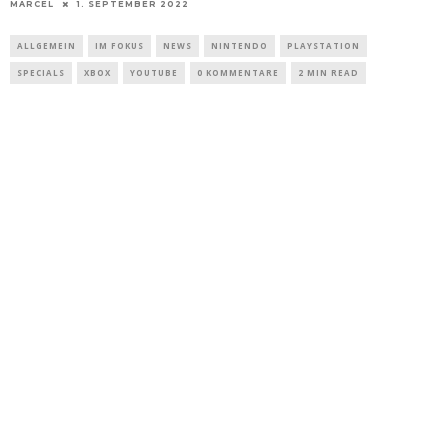
MARCEL
1. SEPTEMBER 2022
ALLGEMEIN
IM FOKUS
NEWS
NINTENDO
PLAYSTATION
SPECIALS
XBOX
YOUTUBE
0 KOMMENTARE
2 MIN READ