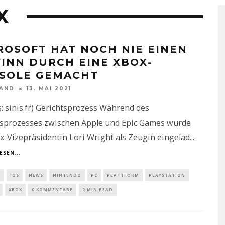
X
ROSOFT HAT NOCH NIE EINEN
INN DURCH EINE XBOX-
SOLE GEMACHT
NAND
13. MAI 2021
s: sinis.fr) Gerichtsprozess Während des
tsprozesses zwischen Apple und Epic Games wurde
x-Vizepräsidentin Lori Wright als Zeugin eingelad
...
ESEN...
D
IOS
NEWS
NINTENDO
PC
PLATTFORM
PLAYSTATION
XBOX
0 KOMMENTARE
2 MIN READ