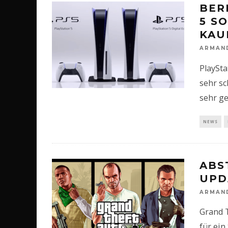
BER
5 S
KAU
ARMAN
PlaySta
sehr sc
sehr g
NEWS
ABS
UPD
ARMAN
Grand T
für ein