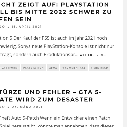
ICHT ZEIGT AUF: PLAYSTATION
OLL BIS MITTE 2022 SCHWER ZU
FEN SEIN
DO
18. APRIL 2021
tion 5 Der Kauf der PS5 ist auch im Jahr 2021 noch
hwierig. Sonys neue PlayStation-Konsole ist nicht nur
efragt, sondern auch Produktionspr
...
WEITERLESEN...
PLATTFORM
PLAYSTATION
XBOX
0 KOMMENTARE
1 MIN READ
TÜRZE UND FEHLER – GTA 5-
ATE WIRD ZUM DESASTER
DO
23. MÄRZ 2021
heft Auto 5-Patch Wenn ein Entwickler einen Patch
 Spiel herausgibt, könnte man annehmen, dass dieser