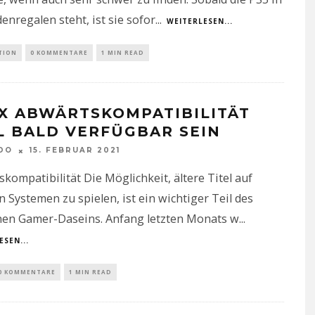
enregalen steht, ist sie sofor
...
WEITERLESEN...
TION
0 KOMMENTARE
1 MIN READ
X ABWÄRTSKOMPATIBILITÄT
L BALD VERFÜGBAR SEIN
DO
15. FEBRUAR 2021
kompatibilität Die Möglichkeit, ältere Titel auf
 Systemen zu spielen, ist ein wichtiger Teil des
en Gamer-Daseins. Anfang letzten Monats w
...
ESEN...
0 KOMMENTARE
1 MIN READ