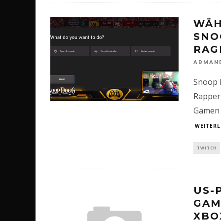
WÄH
SNO
RAG
ARMAN
Snoop 
Rapper 
Gamen w
WEITERL
TWITCH
US-
GAM
XBO