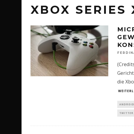
XBOX SERIES 
MIC
GEW
KON
FERDI
(Credit
Gerich
die Xbo
WEITERL
ANDROI
TWITTER