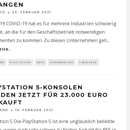
ANGEN
DO
26. FEBRUAR 2021
19 COVID-19 hat es für mehrere Industrien schwierig
t, an die für den Geschäftsbetrieb notwendigen
enten zu kommen. Zu diesen Unternehmen geh
...
ESEN...
ORM
PLAYSTATION
XBOX
0 KOMMENTARE
1 MIN READ
YSTATION 5-KONSOLEN
DEN JETZT FÜR 23.000 EURO
KAUFT
NAND
19. FEBRUAR 2021
tion 5 Die PlayStation 5 ist eine unglaublich beliebte
, wenn auch sehr schwer zu finden. Sobald die PS5 in