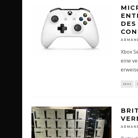
MIC
ENT
DES
CON
ARMAN
Xbox Se
eine ve
erweise
XBOX
BRI
VER
ARMAN