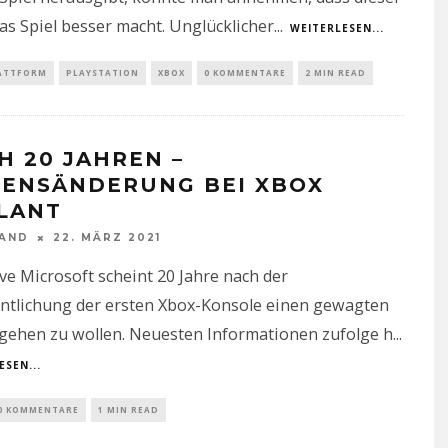
as Spiel besser macht. Unglücklicher
...
WEITERLESEN...
ATTFORM
PLAYSTATION
XBOX
0 KOMMENTARE
2 MIN READ
H 20 JAHREN –
ENSÄNDERUNG BEI XBOX
LANT
NAND
22. MÄRZ 2021
ve Microsoft scheint 20 Jahre nach der
entlichung der ersten Xbox-Konsole einen gewagten
 gehen zu wollen. Neuesten Informationen zufolge h
...
ESEN...
0 KOMMENTARE
1 MIN READ