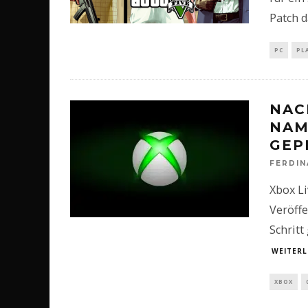
Patch d
PC
PL
NAC
NAM
GEP
FERDI
Xbox Li
Veröff
Schritt
WEITERL
XBOX