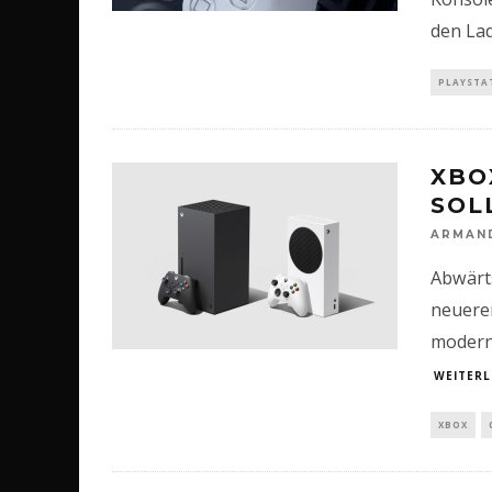
den Lad
PLAYSTA
XBO
SOL
ARMAN
Abwärts
neueren
modern
WEITERL
XBOX