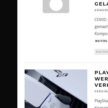
GEL
ARMAN
COVID-
gemach
Kompon
WEITERL
PLATTF
PLA
WER
VER
FERDI
PlaySta
Konsole