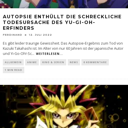
AUTOPSIE ENTHÜLLT DIE SCHRECKLICHE
TODESURSACHE DES YU-GI-OH-
ERFINDERS
FERDINAND
12. JULI 2022
Es gibt leider traurige Gewissheit. Das Autopsie-Ergebnis zum Tod von
Kazuki Takahashi ist. Im Alter von nur 60 Jahren ist der japanische Autor
und Yi-Go-Oh!-Sc
...
WEITERLESEN...
ALLGEMEIN
ANIME
KINO & SERIEN
NEWS
0 KOMMENTARE
1 MIN READ