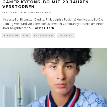
GAMER KYEONG-BO MIT 20 JAHREN
VERSTORBEN
FERDINAND
8. NOVEMBER 2021
(Kyeong-Bo: Bildmitte, Credits: Philadelphia Fusions) Kim Kyeong-Bo Die
Gaming-Welt und vor allem die Overwatch-Community trauern um einen
ihrer begabtesten S
...
WEITERLESEN...
ALLGEMEIN
NEWS
0 KOMMENTARE
2 MIN READ