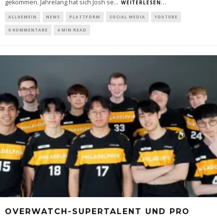
gekommen. Jahrelang hat sich Josh se
...
WEITERLESEN...
ALLGEMEIN
NEWS
PLATTFORM
SOCIAL MEDIA
YOUTUBE
0 KOMMENTARE
4 MIN READ
OVERWATCH-SUPERTALENT UND PRO