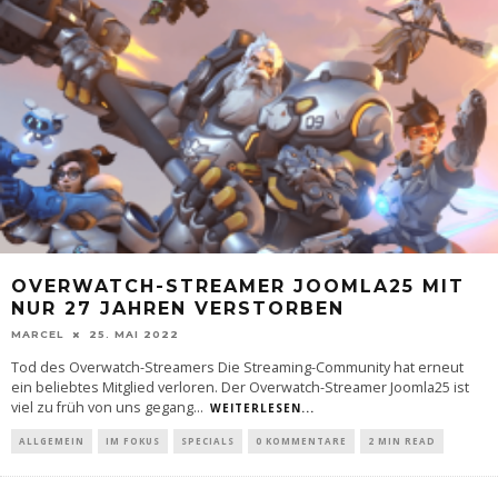
OVERWATCH-STREAMER JOOMLA25 MIT
NUR 27 JAHREN VERSTORBEN
MARCEL
25. MAI 2022
Tod des Overwatch-Streamers Die Streaming-Community hat erneut
ein beliebtes Mitglied verloren. Der Overwatch-Streamer Joomla25 ist
viel zu früh von uns gegang
...
WEITERLESEN...
ALLGEMEIN
IM FOKUS
SPECIALS
0 KOMMENTARE
2 MIN READ