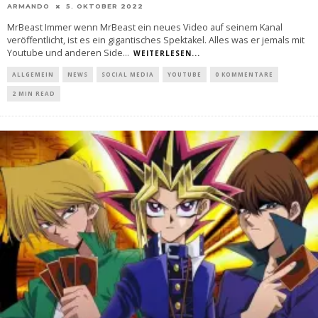
ARMANDO
5. OKTOBER 2022
MrBeast Immer wenn MrBeast ein neues Video auf seinem Kanal
veröffentlicht, ist es ein gigantisches Spektakel. Alles was er jemals mit
Youtube und anderen Side
...
WEITERLESEN...
ALLGEMEIN
NEWS
SOCIAL MEDIA
YOUTUBE
0 KOMMENTARE
2 MIN READ