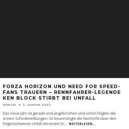
FORZA HORIZON UND NEED FOR SPEED-
FANS TRAUERN – RENNFAHRER-LEGENDE
KEN BLOCK STIRBT BEI UNFALL
MARCEL
5. JANUAR 2023
Das neue Jahr ist gerade erst angebrochen und schon folgten die
ersten Schockmeldungen. So beunruhigte die Nachricht über den
folgenschweren Unfall mit einem Sc
...
WEITERLESEN...