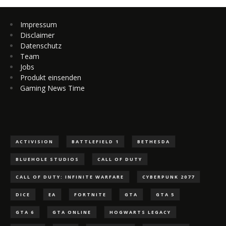
Impressum
Disclaimer
Datenschutz
Team
Jobs
Produkt einsenden
Gaming News Time
ACTIVISION
BATTLEFIELD 1
BETHESDA
BLUEHOLE STUDIOS
CALL OF DUTY
CALL OF DUTY: INFINITE WARFARE
CYBERPUNK 2077
DICE
EA
FORTNITE
GTA
GTA 5
GTA 6
GTA ONLINE
HOGWARTS LEGACY