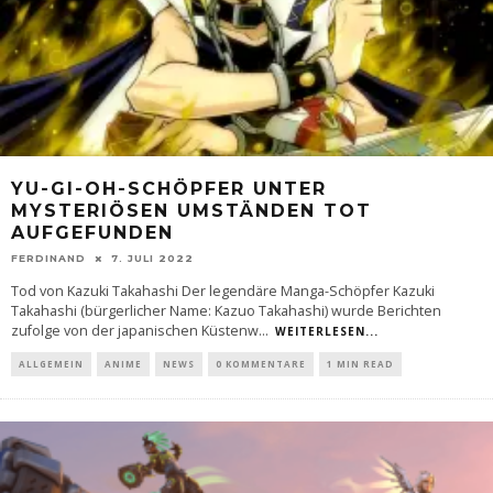
YU-GI-OH-SCHÖPFER UNTER
MYSTERIÖSEN UMSTÄNDEN TOT
AUFGEFUNDEN
FERDINAND
7. JULI 2022
Tod von Kazuki Takahashi Der legendäre Manga-Schöpfer Kazuki
Takahashi (bürgerlicher Name: Kazuo Takahashi) wurde Berichten
zufolge von der japanischen Küstenw
...
WEITERLESEN...
ALLGEMEIN
ANIME
NEWS
0 KOMMENTARE
1 MIN READ