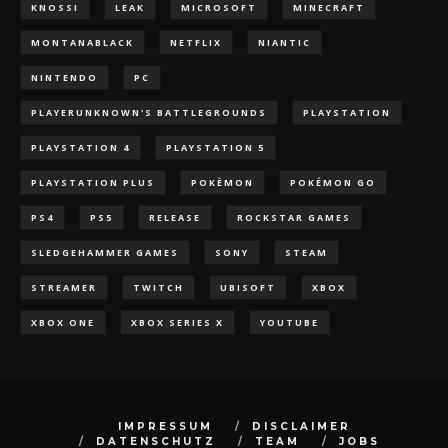
KNOSSI
LEAK
MICROSOFT
MINECRAFT
MONTANABLACK
NETFLIX
NIANTIC
NINTENDO
PC
PLAYERUNKNOWN'S BATTLEGROUNDS
PLAYSTATION
PLAYSTATION 4
PLAYSTATION 5
PLAYSTATION PLUS
POKÈMON
POKÉMON GO
PS4
PS5
RELEASE
ROCKSTAR GAMES
SLEDGEHAMMER GAMES
SONY
STEAM
STREAMER
TWITCH
UBISOFT
XBOX
XBOX ONE
XBOX SERIES X
YOUTUBE
IMPRESSUM
DISCLAIMER
DATENSCHUTZ
TEAM
JOBS