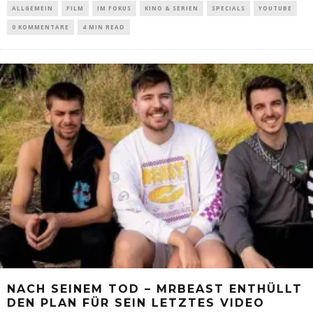
ALLGEMEIN
FILM
IM FOKUS
KINO & SERIEN
SPECIALS
YOUTUBE
0 KOMMENTARE
4 MIN READ
NACH SEINEM TOD – MRBEAST ENTHÜLLT
DEN PLAN FÜR SEIN LETZTES VIDEO