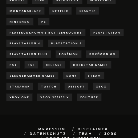
KNOSSI
LEAK
MICROSOFT
MINECRAFT
MONTANABLACK
NETFLIX
NIANTIC
NINTENDO
PC
PLAYERUNKNOWN'S BATTLEGROUNDS
PLAYSTATION
PLAYSTATION 4
PLAYSTATION 5
PLAYSTATION PLUS
POKÈMON
POKÉMON GO
PS4
PS5
RELEASE
ROCKSTAR GAMES
SLEDGEHAMMER GAMES
SONY
STEAM
STREAMER
TWITCH
UBISOFT
XBOX
XBOX ONE
XBOX SERIES X
YOUTUBE
IMPRESSUM
DISCLAIMER
DATENSCHUTZ
TEAM
JOBS