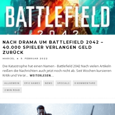
NACH DRAMA UM BATTLEFIELD 2042 –
40.000 SPIELER VERLANGEN GELD
ZURÜCK
MARCEL
9. FEBRUAR 2022
Die Katastrophe hat einen Namen - Battlefield 2042 Nach vielen Artikeln
reißen die Nachrichten auch jetzt noch nicht ab. Seit Wochen kursieren
Kritik und Verär
...
WEITERLESEN...
ALLGEMEIN
EPIC GAMES
NEWS
SPECIALS
0 KOMMENTARE
2 MIN READ