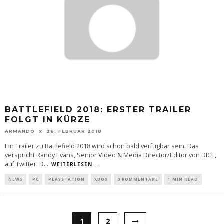
BATTLEFIELD 2018: ERSTER TRAILER
FOLGT IN KÜRZE
ARMANDO
26. FEBRUAR 2018
Ein Trailer zu Battlefield 2018 wird schon bald verfügbar sein. Das
verspricht Randy Evans, Senior Video & Media Director/Editor von DICE,
auf Twitter. D
...
WEITERLESEN...
NEWS
PC
PLAYSTATION
XBOX
0 KOMMENTARE
1 MIN READ
1
2