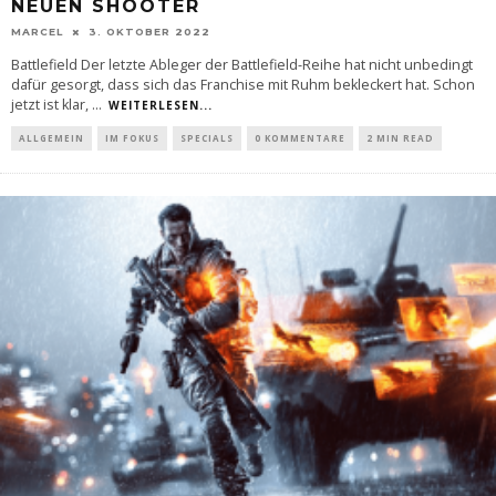
NEUEN SHOOTER
MARCEL
3. OKTOBER 2022
Battlefield Der letzte Ableger der Battlefield-Reihe hat nicht unbedingt
dafür gesorgt, dass sich das Franchise mit Ruhm bekleckert hat. Schon
jetzt ist klar,
...
WEITERLESEN...
ALLGEMEIN
IM FOKUS
SPECIALS
0 KOMMENTARE
2 MIN READ