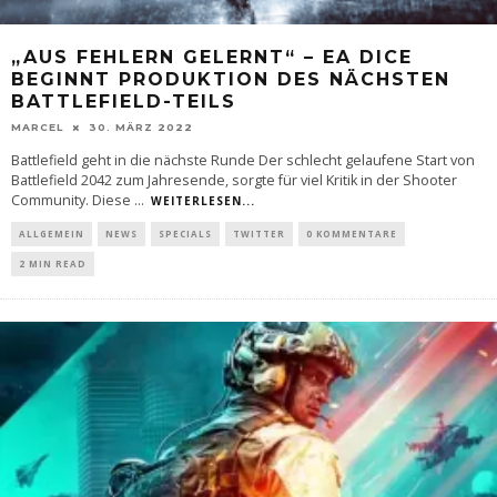
„AUS FEHLERN GELERNT“ – EA DICE
BEGINNT PRODUKTION DES NÄCHSTEN
BATTLEFIELD-TEILS
MARCEL
30. MÄRZ 2022
Battlefield geht in die nächste Runde Der schlecht gelaufene Start von
Battlefield 2042 zum Jahresende, sorgte für viel Kritik in der Shooter
Community. Diese
...
WEITERLESEN...
ALLGEMEIN
NEWS
SPECIALS
TWITTER
0 KOMMENTARE
2 MIN READ