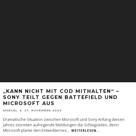
„KANN NICHT MIT COD MITHALTEN“ –
SONY TEILT GEGEN BATTEFIELD UND
MICROSOFT AUS
MARCEL
27. NOVEMBER 2022
Dramatische Situation zwischen Microsoft und Sony Anfang diesen
Jahres stürmten aufregende Meldungen die Schlagzeilen, denn
Microsoft plante den Entwicklerries
...
WEITERLESEN...