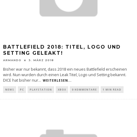
BATTLEFIELD 2018: TITEL, LOGO UND
SETTING GELEAKT!
ARMANDO
3. MÄRZ 2018
Bisher war nur bekannt, dass 2018 ein neues Battlefield erscheinen
wird. Nun wurden durch einen Leak Titel, Logo und Setting bekannt.
DICE hat bisher nur
...
WEITERLESEN...
NEWS
PC
PLAYSTATION
XBOX
0 KOMMENTARE
1 MIN READ