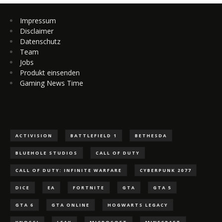
Impressum
Disclaimer
Datenschutz
Team
Jobs
Produkt einsenden
Gaming News Time
ACTIVISION
BATTLEFIELD 1
BETHESDA
BLUEHOLE STUDIOS
CALL OF DUTY
CALL OF DUTY: INFINITE WARFARE
CYBERPUNK 2077
DICE
EA
FORTNITE
GTA
GTA 5
GTA 6
GTA ONLINE
HOGWARTS LEGACY