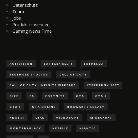
Datenschutz
Team
Jobs
Produkt einsenden
Gaming News Time
ACTIVISION
BATTLEFIELD 1
BETHESDA
BLUEHOLE STUDIOS
CALL OF DUTY
CALL OF DUTY: INFINITE WARFARE
CYBERPUNK 2077
DICE
EA
FORTNITE
GTA
GTA 5
GTA 6
GTA ONLINE
HOGWARTS LEGACY
KNOSSI
LEAK
MICROSOFT
MINECRAFT
MONTANABLACK
NETFLIX
NIANTIC