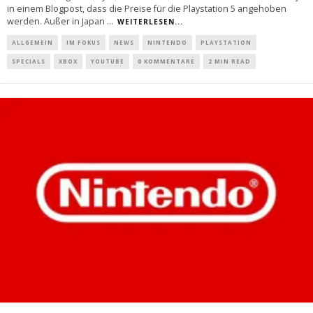
in einem Blogpost, dass die Preise für die Playstation 5 angehoben
werden. Außer in Japan
...
WEITERLESEN...
ALLGEMEIN
IM FOKUS
NEWS
NINTENDO
PLAYSTATION
SPECIALS
XBOX
YOUTUBE
0 KOMMENTARE
2 MIN READ