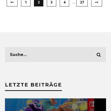
1
2
3
4
…
27
LETZTE BEITRÄGE