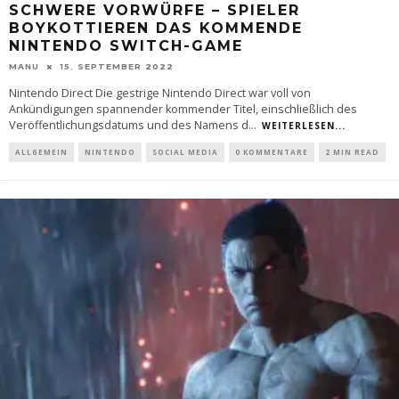
SCHWERE VORWÜRFE – SPIELER
BOYKOTTIEREN DAS KOMMENDE
NINTENDO SWITCH-GAME
MANU
15. SEPTEMBER 2022
Nintendo Direct Die gestrige Nintendo Direct war voll von
Ankündigungen spannender kommender Titel, einschließlich des
Veröffentlichungsdatums und des Namens d
...
WEITERLESEN...
ALLGEMEIN
NINTENDO
SOCIAL MEDIA
0 KOMMENTARE
2 MIN READ