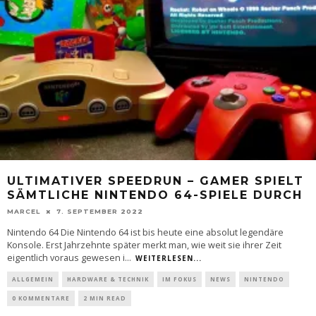
ULTIMATIVER SPEEDRUN – GAMER SPIELT
SÄMTLICHE NINTENDO 64-SPIELE DURCH
MARCEL
7. SEPTEMBER 2022
Nintendo 64 Die Nintendo 64 ist bis heute eine absolut legendäre
Konsole. Erst Jahrzehnte später merkt man, wie weit sie ihrer Zeit
eigentlich voraus gewesen i
...
WEITERLESEN...
ALLGEMEIN
HARDWARE & TECHNIK
IM FOKUS
NEWS
NINTENDO
0 KOMMENTARE
2 MIN READ