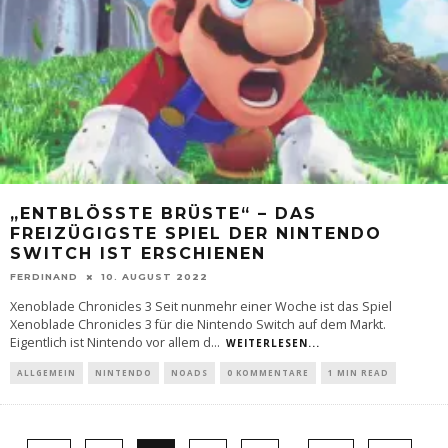
„ENTBLÖSSTE BRÜSTE“ – DAS F
REIZÜGIGSTE SPIEL DER NINTENDO S
WITCH IST ERSCHIENEN
FERDINAND
10. AUGUST 2022
Xenoblade Chronicles 3 Seit nunmehr einer Woche ist das Spiel
Xenoblade Chronicles 3 für die Nintendo Switch auf dem Markt.
Eigentlich ist Nintendo vor allem d
...
WEITERLESEN...
ALLGEMEIN
NINTENDO
NOADS
0 KOMMENTARE
1 MIN READ