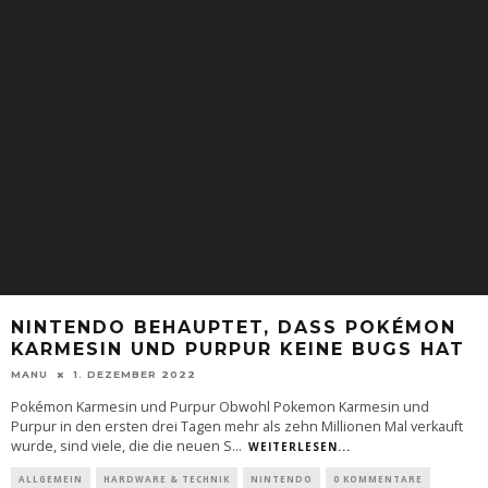
NINTENDO BEHAUPTET, DASS POKÉMON
KARMESIN UND PURPUR KEINE BUGS HAT
MANU
1. DEZEMBER 2022
Pokémon Karmesin und Purpur Obwohl Pokemon Karmesin und
Purpur in den ersten drei Tagen mehr als zehn Millionen Mal verkauft
wurde, sind viele, die die neuen S
...
WEITERLESEN...
ALLGEMEIN
HARDWARE & TECHNIK
NINTENDO
0 KOMMENTARE