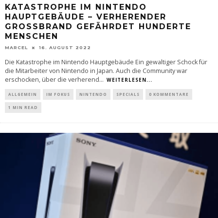
KATASTROPHE IM NINTENDO
HAUPTGEBÄUDE – VERHERENDER
GROSSBRAND GEFÄHRDET HUNDERTE M
ENSCHEN
MARCEL
16. AUGUST 2022
Die Katastrophe im Nintendo Hauptgebäude Ein gewaltiger Schock für
die Mitarbeiter von Nintendo in Japan. Auch die Community war
erschocken, über die verherend
...
WEITERLESEN...
ALLGEMEIN
IM FOKUS
NINTENDO
SPECIALS
0 KOMMENTARE
1 MIN READ