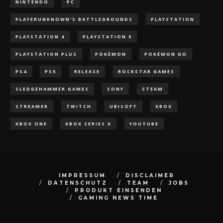
NINTENDO
PC
PLAYERUNKNOWN'S BATTLEGROUNDS
PLAYSTATION
PLAYSTATION 4
PLAYSTATION 5
PLAYSTATION PLUS
POKÈMON
POKÉMON GO
PS4
PS5
RELEASE
ROCKSTAR GAMES
SLEDGEHAMMER GAMES
SONY
STEAM
STREAMER
TWITCH
UBISOFT
XBOX
XBOX ONE
XBOX SERIES X
YOUTUBE
IMPRESSUM
DISCLAIMER
DATENSCHUTZ
TEAM
JOBS
PRODUKT EINSENDEN
GAMING NEWS TIME