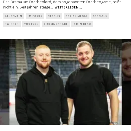
Das Drama um Drachenlord, dem sogenannten Drachengame, reißt
nicht ein. Seit Jahren steige
...
WEITERLESEN...
ALLGEMEIN
IM FOKUS
NETFLIX
SOCIAL MEDIA
SPECIALS
TWITTER
YOUTUBE
0 KOMMENTARE
2 MIN READ