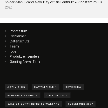
Spider-Man: Brand New Day offiziell enthüllt – Kinostart im Juli
2026
Impressum
Disclaimer
Datenschutz
Team
Jobs
Produkt einsenden
Gaming News Time
ACTIVISION
BATTLEFIELD 1
BETHESDA
BLUEHOLE STUDIOS
CALL OF DUTY
CALL OF DUTY: INFINITE WARFARE
CYBERPUNK 2077