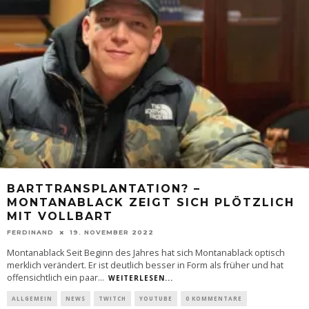
BARTTRANSPLANTATION? –
MONTANABLACK ZEIGT SICH PLÖTZLICH
MIT VOLLBART
FERDINAND
19. NOVEMBER 2022
Montanablack Seit Beginn des Jahres hat sich Montanablack optisch
merklich verändert. Er ist deutlich besser in Form als früher und hat
offensichtlich ein paar
...
WEITERLESEN...
ALLGEMEIN
NEWS
TWITCH
YOUTUBE
0 KOMMENTARE