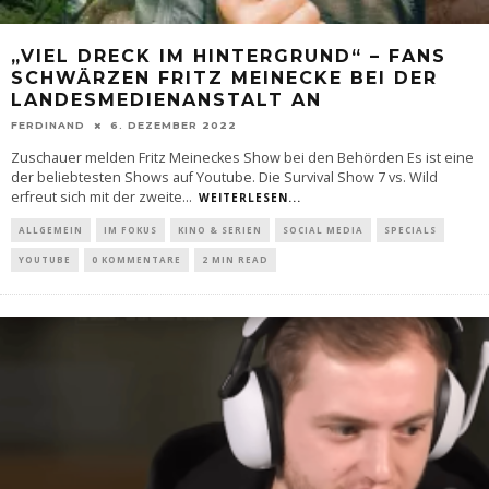
„VIEL DRECK IM HINTERGRUND“ – FANS
SCHWÄRZEN FRITZ MEINECKE BEI DER
LANDESMEDIENANSTALT AN
FERDINAND
6. DEZEMBER 2022
Zuschauer melden Fritz Meineckes Show bei den Behörden Es ist eine
der beliebtesten Shows auf Youtube. Die Survival Show 7 vs. Wild
erfreut sich mit der zweite
...
WEITERLESEN...
ALLGEMEIN
IM FOKUS
KINO & SERIEN
SOCIAL MEDIA
SPECIALS
YOUTUBE
0 KOMMENTARE
2 MIN READ