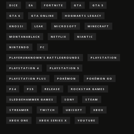
DICE
EA
FORTNITE
GTA
GTA 5
GTA 6
GTA ONLINE
HOGWARTS LEGACY
KNOSSI
LEAK
MICROSOFT
MINECRAFT
MONTANABLACK
NETFLIX
NIANTIC
NINTENDO
PC
PLAYERUNKNOWN'S BATTLEGROUNDS
PLAYSTATION
PLAYSTATION 4
PLAYSTATION 5
PLAYSTATION PLUS
POKÈMON
POKÉMON GO
PS4
PS5
RELEASE
ROCKSTAR GAMES
SLEDGEHAMMER GAMES
SONY
STEAM
STREAMER
TWITCH
UBISOFT
XBOX
XBOX ONE
XBOX SERIES X
YOUTUBE