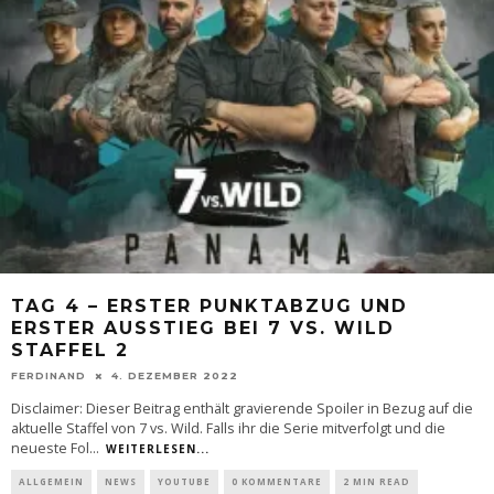
TAG 4 – ERSTER PUNKTABZUG UND
ERSTER AUSSTIEG BEI 7 VS. WILD
STAFFEL 2
FERDINAND
4. DEZEMBER 2022
Disclaimer: Dieser Beitrag enthält gravierende Spoiler in Bezug auf die
aktuelle Staffel von 7 vs. Wild. Falls ihr die Serie mitverfolgt und die
neueste Fol
...
WEITERLESEN...
ALLGEMEIN
NEWS
YOUTUBE
0 KOMMENTARE
2 MIN READ