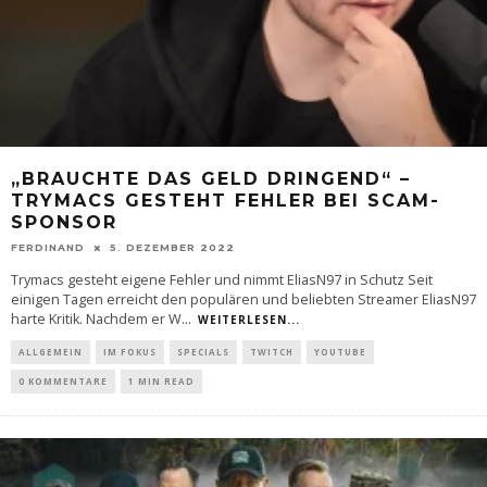
„BRAUCHTE DAS GELD DRINGEND“ –
TRYMACS GESTEHT FEHLER BEI SCAM-
SPONSOR
FERDINAND
5. DEZEMBER 2022
Trymacs gesteht eigene Fehler und nimmt EliasN97 in Schutz Seit
einigen Tagen erreicht den populären und beliebten Streamer EliasN97
harte Kritik. Nachdem er W
...
WEITERLESEN...
ALLGEMEIN
IM FOKUS
SPECIALS
TWITCH
YOUTUBE
0 KOMMENTARE
1 MIN READ