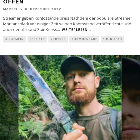
OFFEN
MARCEL
8. DEZEMBER 2022
Streamer geben Kontostände preis Nachdem der populäre Streamer
Montanablack vor einiger Zeit seinen Kontostand veröffentlichte und
auch der allround Star Knoss
...
WEITERLESEN...
ALLGEMEIN
SPECIALS
YOUTUBE
0 KOMMENTARE
1 MIN READ