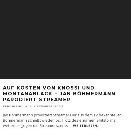
AUF KOSTEN VON KNOSSI UND
MONTANABLACK – JAN BÖHMERMANN
PARODIERT STREAMER
FERDINAND
9. DEZEMBER 2022
Jan Böhmermann provoziert Streamer Der aus dem TV bekannte Jan
Böhmermann schießt wieder los. Trotz des enormen Shitstorms
wettert er gegen die Streamerszene.
...
WEITERLESEN...