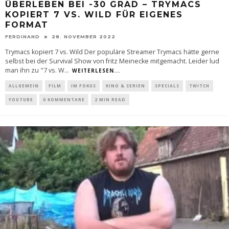
ÜBERLEBEN BEI -30 GRAD – TRYMACS
KOPIERT 7 VS. WILD FÜR EIGENES
FORMAT
FERDINAND
28. NOVEMBER 2022
Trymacs kopiert 7 vs. Wild Der populäre Streamer Trymacs hätte gerne
selbst bei der Survival Show von fritz Meinecke mitgemacht. Leider lud
man ihn zu "7 vs. W
...
WEITERLESEN...
ALLGEMEIN
FILM
IM FOKUS
KINO & SERIEN
SPECIALS
TWITCH
YOUTUBE
0 KOMMENTARE
2 MIN READ