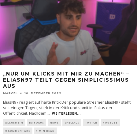
„NUR UM KLICKS MIT MIR ZU MACHEN“ –
ELIASN97 TEILT GEGEN SIMPLICISSIMUS
AUS
MARCEL
10. DEZEMBER 2022
EliasN97 reagiert auf harte Kritik Der populäre Streamer EliasN97 steht
seit einigen Tagen„ stark in der Kritik und somit im Fokus der
Öffentlichkeit. Nachdem
...
WEITERLESEN...
ALLGEMEIN
IM FOKUS
NEWS
SPECIALS
TWITCH
YOUTUBE
0 KOMMENTARE
1 MIN READ