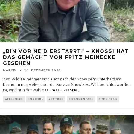
„BIN VOR NEID ERSTARRT“ – KNOSSI HAT
DAS GEMÄCHT VON FRITZ MEINECKE
GESEHEN
MARCEL
20. DEZEMBER 2022
7 vs. Wild Teilnehmer sind auch nach der Show sehr unterhaltsam
Nachdem nun vieles über die Survival Show 7 vs. Wild berichtet worden
ist, wird nun der wahre U
...
WEITERLESEN...
ALLGEMEIN
IM FOKUS
YOUTUBE
0 KOMMENTARE
1 MIN READ