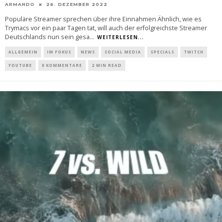
ARMANDO
26. DEZEMBER 2022
Populäre Streamer sprechen über ihre Einnahmen Ähnlich, wie es
Trymacs vor ein paar Tagen tat, will auch der erfolgreichste Streamer
Deutschlands nun sein gesa
...
WEITERLESEN...
ALLGEMEIN
IM FOKUS
NEWS
SOCIAL MEDIA
SPECIALS
TWITCH
YOUTUBE
0 KOMMENTARE
2 MIN READ