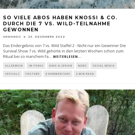
SO VIELE ABOS HABEN KNOSSI & CO.
DURCH DIE 7 VS. WILD-TEILNAHME
GEWONNEN
ARMANDO
25. DEZEMBER 2022
Das Endergebnis von 7 vs. Wild Staffel 2 - Nicht nur ein Gewinner Die
Survival Show 7 vs. Wild gehörte in den letzten Wochen schon zum
Ritual bei so manchem Fa
...
WEITERLESEN...
ALLGEMEIN
IM FOKUS
KINO & SERIEN
NEWS
SOCIAL MEDIA
SPECIALS
YOUTUBE
0 KOMMENTARE
2 MIN READ