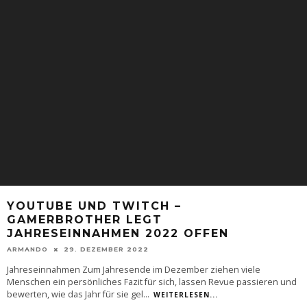
YOUTUBE UND TWITCH –
GAMERBROTHER LEGT
JAHRESEINNAHMEN 2022 OFFEN
ARMANDO
29. DEZEMBER 2022
Jahreseinnahmen Zum Jahresende im Dezember ziehen viele
Menschen ein persönliches Fazit für sich, lassen Revue passieren und
bewerten, wie das Jahr für sie gel
...
WEITERLESEN...