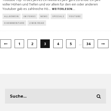
voller Höhen und Tiefen und vor allem für den ein oder anderen
Youtuber gab es zahlreiche Hö
...
WEITERLESEN...
ALLGEMEIN
IM FOKUS
NEWS
SPECIALS
YOUTUBE
0 KOMMENTARE
2 MIN READ
1
2
3
4
5
…
34