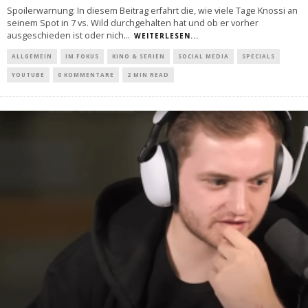
Spoilerwarnung: In diesem Beitrag erfahrt die, wie viele Tage Knossi an
seinem Spot in 7 vs. Wild durchgehalten hat und ob er vorher
ausgeschieden ist oder nich
...
WEITERLESEN...
ALLGEMEIN
IM FOKUS
KINO & SERIEN
SOCIAL MEDIA
SPECIALS
YOUTUBE
0 KOMMENTARE
2 MIN READ