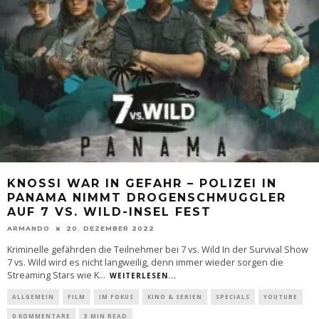
KNOSSI WAR IN GEFAHR – POLIZEI IN
PANAMA NIMMT DROGENSCHMUGGLER
AUF 7 VS. WILD-INSEL FEST
ARMANDO
20. DEZEMBER 2022
Kriminelle gefährden die Teilnehmer bei 7 vs. Wild In der Survival Show
7 vs. Wild wird es nicht langweilig, denn immer wieder sorgen die
Streaming Stars wie K
...
WEITERLESEN...
ALLGEMEIN
FILM
IM FOKUS
KINO & SERIEN
SPECIALS
YOUTUBE
0 KOMMENTARE
3 MIN READ