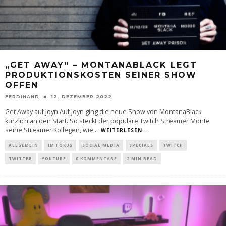
„GET AWAY“ – MONTANABLACK LEGT
PRODUKTIONSKOSTEN SEINER SHOW
OFFEN
FERDINAND
12. DEZEMBER 2022
Get Away auf Joyn Auf Joyn ging die neue Show von MontanaBlack
kürzlich an den Start. So steckt der populäre Twitch Streamer Monte
seine Streamer Kollegen, wie
...
WEITERLESEN...
ALLGEMEIN
IM FOKUS
SOCIAL MEDIA
SPECIALS
TWITCH
TWITTER
YOUTUBE
0 KOMMENTARE
2 MIN READ