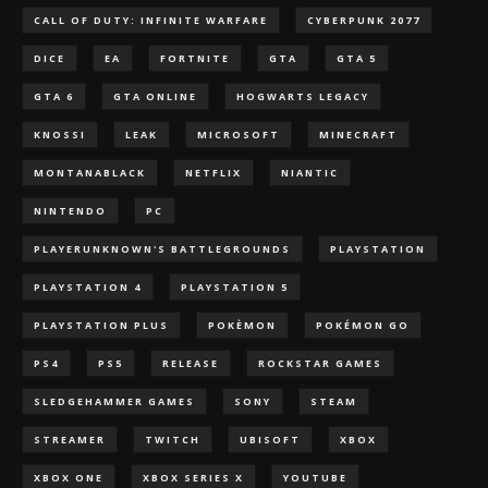
CALL OF DUTY: INFINITE WARFARE
CYBERPUNK 2077
DICE
EA
FORTNITE
GTA
GTA 5
GTA 6
GTA ONLINE
HOGWARTS LEGACY
KNOSSI
LEAK
MICROSOFT
MINECRAFT
MONTANABLACK
NETFLIX
NIANTIC
NINTENDO
PC
PLAYERUNKNOWN'S BATTLEGROUNDS
PLAYSTATION
PLAYSTATION 4
PLAYSTATION 5
PLAYSTATION PLUS
POKÈMON
POKÉMON GO
PS4
PS5
RELEASE
ROCKSTAR GAMES
SLEDGEHAMMER GAMES
SONY
STEAM
STREAMER
TWITCH
UBISOFT
XBOX
XBOX ONE
XBOX SERIES X
YOUTUBE