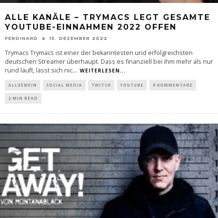
ALLE KANÄLE – TRYMACS LEGT GESAMTE
YOUTUBE-EINNAHMEN 2022 OFFEN
FERDINAND
15. DEZEMBER 2022
Trymacs Trymacs ist einer der bekanntesten und erfolgreichsten
deutschen Streamer überhaupt. Dass es finanziell bei ihm mehr als nur
rund läuft, lässt sich nic
...
WEITERLESEN...
ALLGEMEIN
SOCIAL MEDIA
TWITCH
YOUTUBE
0 KOMMENTARE
2 MIN READ