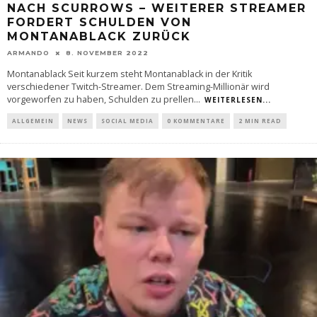
NACH SCURROWS – WEITERER STREAMER
FORDERT SCHULDEN VON
MONTANABLACK ZURÜCK
ARMANDO
8. NOVEMBER 2022
Montanablack Seit kurzem steht Montanablack in der Kritik
verschiedener Twitch-Streamer. Dem Streaming-Millionär wird
vorgeworfen zu haben, Schulden zu prellen
...
WEITERLESEN...
ALLGEMEIN
NEWS
SOCIAL MEDIA
0 KOMMENTARE
2 MIN READ