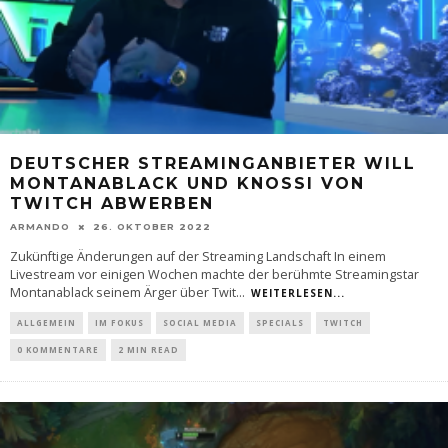
DEUTSCHER STREAMINGANBIETER WILL
MONTANABLACK UND KNOSSI VON
TWITCH ABWERBEN
ARMANDO
26. OKTOBER 2022
Zukünftige Änderungen auf der Streaming Landschaft In einem
Livestream vor einigen Wochen machte der berühmte Streamingstar
Montanablack seinem Ärger über Twit
...
WEITERLESEN...
ALLGEMEIN
IM FOKUS
SOCIAL MEDIA
SPECIALS
TWITCH
0 KOMMENTARE
2 MIN READ