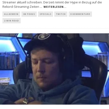
Streamer aktuell schreiben. Derzeit nimmt der Hype in Bezug auf die
Rekord-Streaming-Zeiten
...
WEITERLESEN...
ALLGEMEIN
IM FOKUS
SPECIALS
TWITCH
0 KOMMENTARE
2 MIN READ