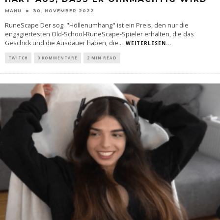
MANU
30. NOVEMBER 2022
RuneScape Der sog. "Höllenumhang" ist ein Preis, den nur die
engagiertesten Old-School-RuneScape-Spieler erhalten, die das
Geschick und die Ausdauer haben, die
...
WEITERLESEN...
TWITCH
0 KOMMENTARE
2 MIN READ