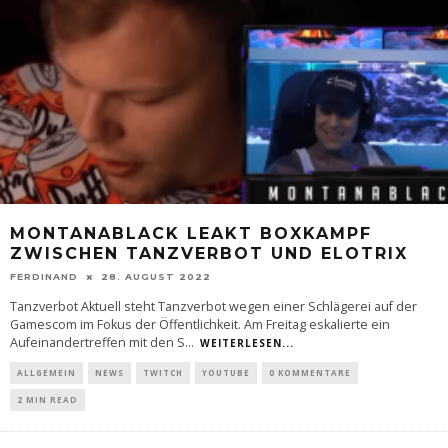
MONTANABLACK LEAKT BOXKAMPF
ZWISCHEN TANZVERBOT UND ELOTRIX
FERDINAND
28. AUGUST 2022
Tanzverbot Aktuell steht Tanzverbot wegen einer Schlägerei auf der
Gamescom im Fokus der Öffentlichkeit. Am Freitag eskalierte ein
Aufeinandertreffen mit den S
...
WEITERLESEN...
ALLGEMEIN
NEWS
TWITCH
YOUTUBE
0 KOMMENTARE
2 MIN READ