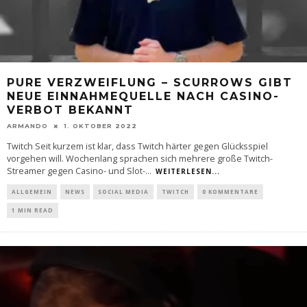
PURE VERZWEIFLUNG – SCURROWS GIBT
NEUE EINNAHMEQUELLE NACH CASINO-
VERBOT BEKANNT
ARMANDO
1. OKTOBER 2022
Twitch Seit kurzem ist klar, dass Twitch härter gegen Glücksspiel
vorgehen will. Wochenlang sprachen sich mehrere große Twitch-
Streamer gegen Casino- und Slot-
...
WEITERLESEN...
ALLGEMEIN
NEWS
SOCIAL MEDIA
TWITCH
0 KOMMENTARE
1 MIN READ