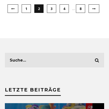
1
2
3
4
…
8
LETZTE BEITRÄGE