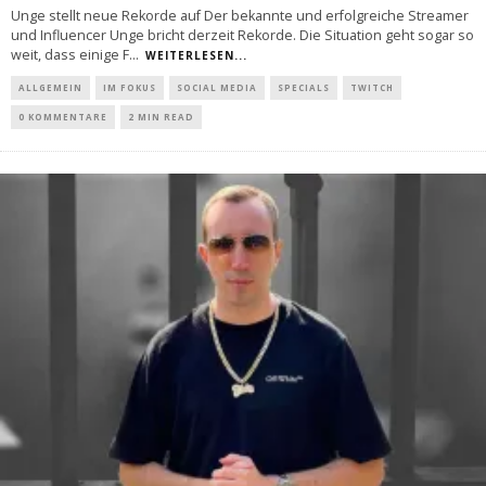
Unge stellt neue Rekorde auf Der bekannte und erfolgreiche Streamer
und Influencer Unge bricht derzeit Rekorde. Die Situation geht sogar so
weit, dass einige F
...
WEITERLESEN...
ALLGEMEIN
IM FOKUS
SOCIAL MEDIA
SPECIALS
TWITCH
0 KOMMENTARE
2 MIN READ