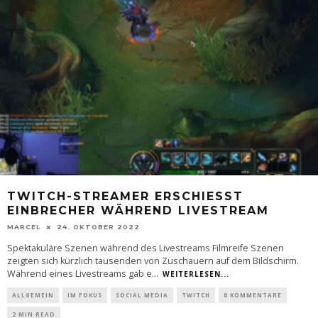
TWITCH-STREAMER ERSCHIESST E
INBRECHER WÄHREND LIVESTREAM
MARCEL
24. OKTOBER 2022
Spektakuläre Szenen während des Livestreams Filmreife Szenen
zeigten sich kürzlich tausenden von Zuschauern auf dem Bildschirm.
Während eines Livestreams gab e
...
WEITERLESEN...
ALLGEMEIN
IM FOKUS
SOCIAL MEDIA
TWITCH
0 KOMMENTARE
2 MIN READ