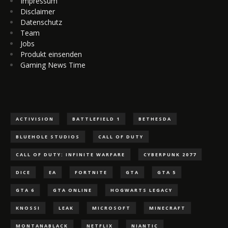
Impressum
Disclaimer
Datenschutz
Team
Jobs
Produkt einsenden
Gaming News Time
ACTIVISION
BATTLEFIELD 1
BETHESDA
BLUEHOLE STUDIOS
CALL OF DUTY
CALL OF DUTY: INFINITE WARFARE
CYBERPUNK 2077
DICE
EA
FORTNITE
GTA
GTA 5
GTA 6
GTA ONLINE
HOGWARTS LEGACY
KNOSSI
LEAK
MICROSOFT
MINECRAFT
MONTANABLACK
NETFLIX
NIANTIC