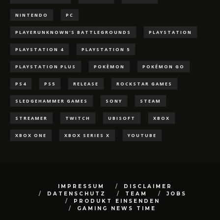
NINTENDO
PC
PLAYERUNKNOWN'S BATTLEGROUNDS
PLAYSTATION
PLAYSTATION 4
PLAYSTATION 5
PLAYSTATION PLUS
POKÈMON
POKÉMON GO
PS4
PS5
RELEASE
ROCKSTAR GAMES
SLEDGEHAMMER GAMES
SONY
STEAM
STREAMER
TWITCH
UBISOFT
XBOX
XBOX ONE
XBOX SERIES X
YOUTUBE
IMPRESSUM
DISCLAIMER
DATENSCHUTZ
TEAM
JOBS
PRODUKT EINSENDEN
GAMING NEWS TIME